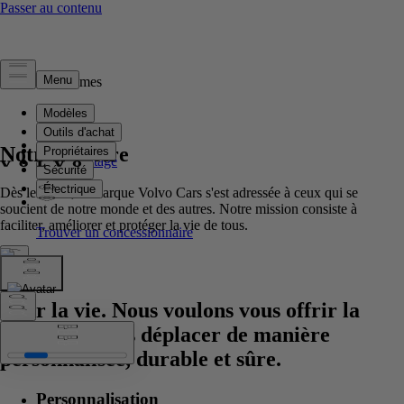
Qui nous sommes
Notre histoire
Notre histoire
Notre héritage
Dès le début, la marque Volvo Cars s'est adressée à ceux qui se
soucient de notre monde et des autres. Notre mission consiste à
faciliter, améliorer et protéger la vie de tous.
Pour la vie. Nous voulons vous offrir la
liberté de vous déplacer de manière
personnalisée, durable et sûre.
Personnalisation