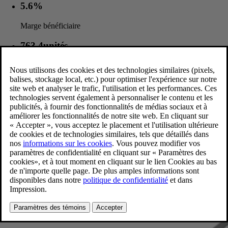
5.6%
Marge bénéficiaire
763.4unités
Ventes au détail
400.2milliards
Revenus (en couronnes suédoises)
Découvrez notre gamme