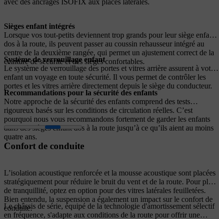
avec des ancrages ISOFIX aux places latérales.
Sièges enfant intégrés
Lorsque vos tout-petits deviennent trop grands pour leur siège enfant
dos à la route, ils peuvent passer au coussin rehausseur intégré au
centre de la deuxième rangée, qui permet un ajustement correct de la
Système de verrouillage enfant
ceinture de sécurité et des sièges confortables.
Le système de verrouillage des portes et vitres arrière assurent à votre
enfant un voyage en toute sécurité. Il vous permet de contrôler les
portes et les vitres arrière directement depuis le siège du conducteur.
Recommandations pour la sécurité des enfants
Notre approche de la sécurité des enfants comprend des tests
rigoureux basés sur les conditions de circulation réelles. C’est
pourquoi nous vous recommandons fortement de garder les enfants
dans des sièges enfant dos à la route jusqu’à ce qu’ils aient au moins
quatre ans.
Confort de conduite
L’isolation acoustique renforcée et la mousse acoustique sont placées
stratégiquement pour réduire le bruit du vent et de la route. Pour plus
de tranquillité, optez en option pour des vitres latérales feuilletées.
Bien entendu, la suspension a également un impact sur le confort de
Le châssis de série, équipé de la technologie d'amortissement sélectif
conduite.
en fréquence, s'adapte aux conditions de la route pour offrir une