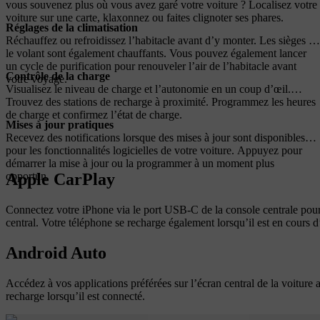
vous souvenez plus où vous avez garé votre voiture ? Localisez votre
voiture sur une carte, klaxonnez ou faites clignoter ses phares.
Réglages de la climatisation
Réchauffez ou refroidissez l’habitacle avant d’y monter. Les sièges et
le volant sont également chauffants. Vous pouvez également lancer
un cycle de purification pour renouveler l’air de l’habitacle avant
Contrôle de la charge
votre voyage.
Visualisez le niveau de charge et l’autonomie en un coup d’œil.
Trouvez des stations de recharge à proximité. Programmez les heures
de charge et confirmez l’état de charge.
Mises à jour pratiques
Recevez des notifications lorsque des mises à jour sont disponibles
pour les fonctionnalités logicielles de votre voiture. Appuyez pour
démarrer la mise à jour ou la programmer à un moment plus
Apple CarPlay
opportun.
Connectez votre iPhone via le port USB-C de la console centrale pour ut
central. Votre téléphone se recharge également lorsqu’il est en cours d’
Android Auto
Accédez à vos applications préférées sur l’écran central de la voit
recharge lorsqu’il est connecté.