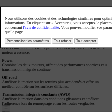
Utilisez l’écran central pour sélectionner l’un des cinq modes de
conduite. Vous pouvez passer de l’un à l’autre sans revenir aux
paramètres.
Hybrid
Privilégie l’énergie électrique. Il n’active que le moteur essence pour
optimiser l’efficacité lors des longs trajets.
Pure
Permet une conduite électrique plus silencieuse sans enclencher le
moteur à essence.
Power
Combine les deux moteurs, offrant des performances sportives et une
transmission intégrale continue.
Off-road
Améliore la traction sur les terrains plus accidentés et offre un
meilleur contrôle sur les surfaces difficiles.
Transmission intégrale constante (AWD)
Améliore la traction dans des conditions glissantes et améliore
l’adhérence lors du remorquage et sur les routes verglacées.