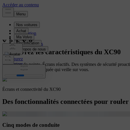
Présentation
Intérieur
Caractéristiques
Équipements
Découvrez les caractéristiques du XC90
Configurez
Configurez
Innovation de pointe. Écrans réactifs. Des systèmes de sécurité proacti
Une intelligence embarquée qui veille sur vous.
Écrans et connectivité du XC90
Des fonctionnalités connectées pour rouler 
Cinq modes de conduite