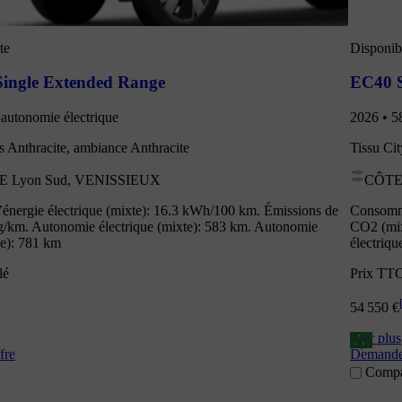
te
Disponibl
Single Extended Range
EC40 S
autonomie électrique
2026 • 5
s Anthracite, ambiance Anthracite
Tissu Ci
 Lyon Sud, VENISSIEUX
CÔTE 
nergie électrique (mixte): 16.3 kWh/100 km. Émissions de
Consomma
g/km. Autonomie électrique (mixte): 583 km. Autonomie
CO2 (mix
ne): 781 km
électriqu
lé
Prix TTC
54 550 €
Voir plus
A
fre
Demander
Compa