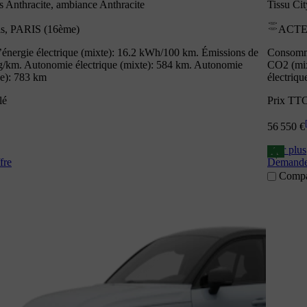
s Anthracite, ambiance Anthracite
Tissu Ci
, PARIS (16ème)
ACTEN
nergie électrique (mixte): 16.2 kWh/100 km. Émissions de
Consomma
g/km. Autonomie électrique (mixte): 584 km. Autonomie
CO2 (mix
ne): 783 km
électriqu
lé
Prix TTC
56 550 €
Voir plus
A
fre
Demander
Compa