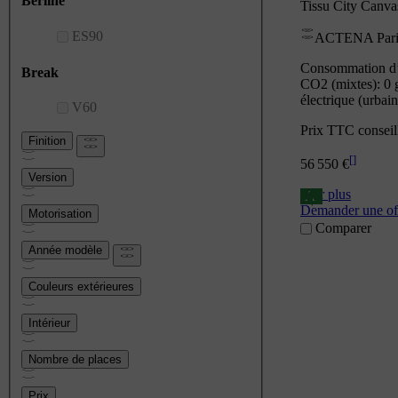
Berline
Tissu City Canva
ES90
ACTENA Paris
Consommation d’é
Break
CO2 (mixtes): 0 
électrique (urbai
V60
Prix TTC conseil
Finition
[
]
56 550 €
Version
Voir plus
A
Demander une of
Motorisation
Comparer
Année modèle
Couleurs extérieures
Intérieur
Nombre de places
Prix