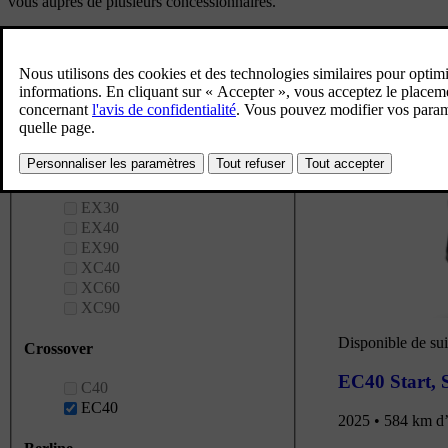
vous auprès de plusieurs concessionnaires.
Définir la localisation
Énergie
Modèle
SUV
EX30
EX40
EX90
XC40
XC60
XC90
Disponible de sui
Crossover
EC40 Start
,
C40
EC40
2025 • 584 km d’