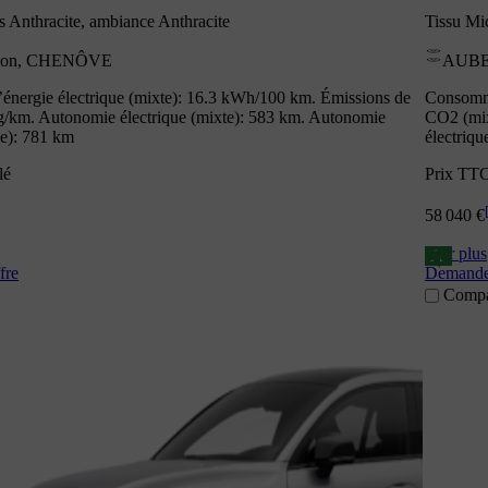
s Anthracite, ambiance Anthracite
Tissu Mi
on, CHENÔVE
AUBE
nergie électrique (mixte): 16.3 kWh/100 km. Émissions de
Consomma
g/km. Autonomie électrique (mixte): 583 km. Autonomie
CO2 (mix
ne): 781 km
électriqu
lé
Prix TTC
58 040 €
Voir plus
A
fre
Demander
Compa