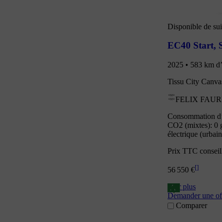
Disponible de sui
EC40 Start
,
2025 • 583 km d’
Tissu City Canva
FELIX FAURE
Consommation d’é
CO2 (mixtes): 0 
électrique (urbai
Prix TTC conseil
[
]
56 550 €
Voir plus
A
Demander une of
Comparer