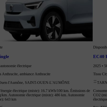
te
Disponibl
ingle
EC40 P
autonomie électrique
2025 • 5
s Anthracite, ambiance Anthracite
Tissu Ci
-Ouen-l'Aumône, SAINT-OUEN-L'AUMÔNE
TARN
nergie électrique (mixte): 16.7 kWh/100 km. Émissions de
Consomma
g/km. Autonomie électrique (mixte): 486 km. Autonomie
CO2 (mix
ne): 643 km
électriqu