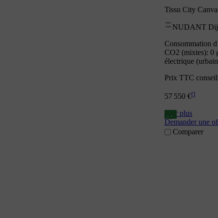
Tissu City Canva
NUDANT Dij
Consommation d’é
CO2 (mixtes): 0 
électrique (urbai
Prix TTC conseil
[
]
57 550 €
Voir plus
A
Demander une of
Comparer