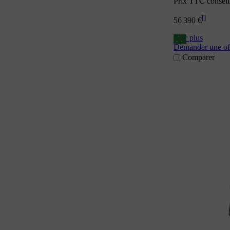
Prix TTC conseil
[
]
56 390 €
Voir plus
A
Demander une of
Comparer