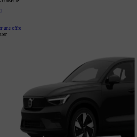
 conseillé
[
]
 une offre
rer