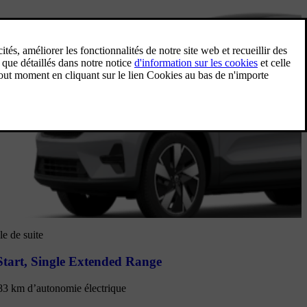
e de suite
tart
,
Single Extended Range
83 km d’autonomie électrique