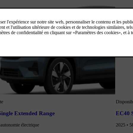
te
Disponibl
Single Extended Range
EC40 S
autonomie électrique
2025 • 5