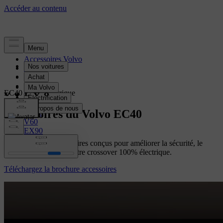
Accessoires Volvo
EX30
EX40
EC40
EC40 100% électrique
XC40
EX60
Accessoires du Volvo EC40
XC60
V60
EX90
ES90
Découvrez nos accessoires conçus pour améliorer la sécurité, le
XC90
confort et le style de votre crossover 100% électrique.
Téléchargez la brochure accessoires