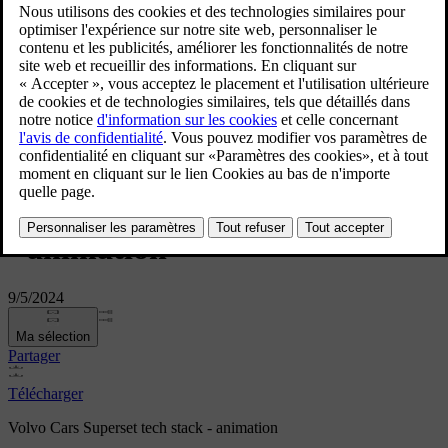
Volvo Cars Superset tech stack
- animation
9/5/2024
Ma sélection
Partager
Télécharger
Volvo Cars Superset tech stack - animation