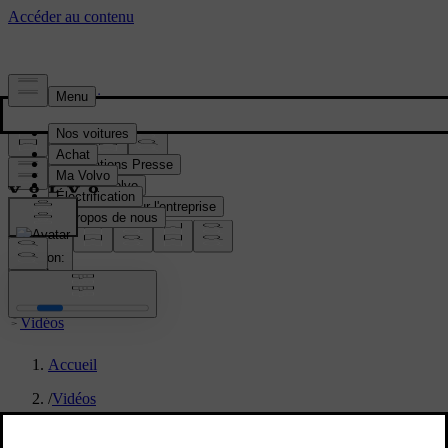
Presse & Médias
Informations Presse
Gamme Volvo
Informations sur l'entreprise
Contacts médias
location:
FR
Vidéos
Accueil
/
Vidéos
/
Volvo Cars Superset tech stack - animation