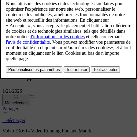
Volvo EX60 - Vidéo Running
Footage Madrid
1/21/2026
Ma sélection
Partager
Télécharger
Volvo EX60 - Vidéo Running Footage Madrid