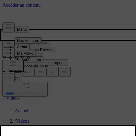
Presse & Médias
Informations Presse
Gamme Volvo
Informations sur l'entreprise
Contacts médias
location:
FR
Vidéos
Accueil
/
Vidéos
/
Volvo EX60 - Vidéo Running Footage Madrid