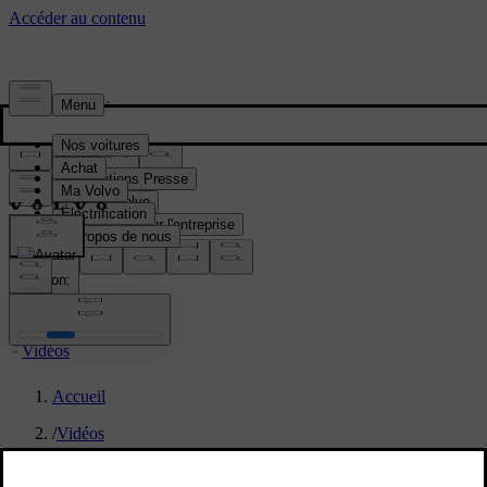
Presse & Médias
Informations Presse
Gamme Volvo
Informations sur l'entreprise
Contacts médias
location:
FR
Vidéos
Accueil
/
Vidéos
/
9090 flipside