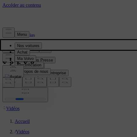
Presse & Médias
Informations Presse
Gamme Volvo
Informations sur l'entreprise
Contacts médias
location:
FR
Vidéos
Accueil
/
Vidéos