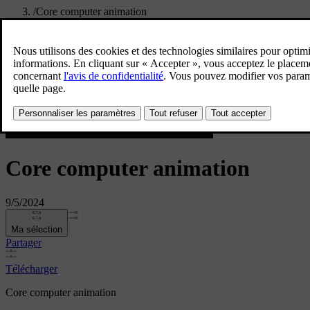
/
Core computer animation
Core computer animation
9/5/2024
Ma sélection
Partager
Télécharger
Core computer animation