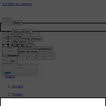
Presse & Médias
Informations Presse
Gamme Volvo
Informations sur l'entreprise
Contacts médias
location:
FR
Vidéos
Accueil
/
Vidéos
/
Volvo EX60 - Vidéo structure de sécurité