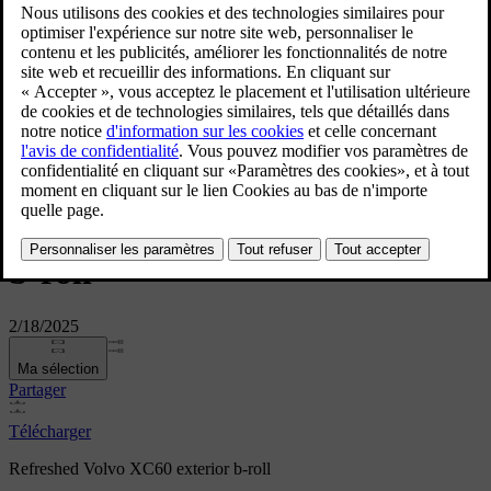
Refreshed Volvo XC60 exterior
b-roll
2/18/2025
Ma sélection
Partager
Télécharger
Refreshed Volvo XC60 exterior b-roll