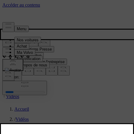
Presse & Médias
Informations Presse
Gamme Volvo
Informations sur l'entreprise
Contacts médias
location:
FR
Vidéos
Accueil
/
Vidéos
/
Refreshed Volvo XC60 exterior b-roll