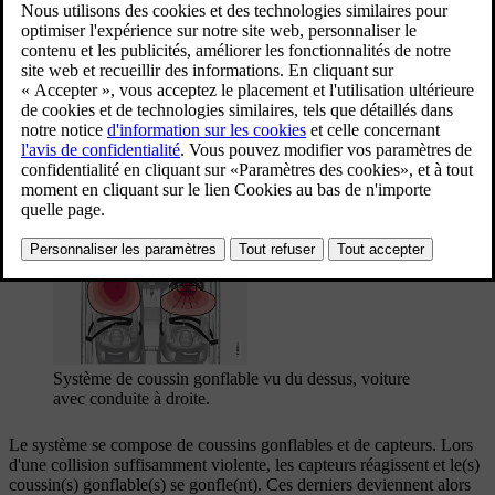
Système de coussin gonflable vu du dessus, voiture
avec conduite à gauche.
Système de coussin gonflable vu du dessus, voiture
avec conduite à droite.
Le système se compose de coussins gonflables et de capteurs. Lors
d'une collision suffisamment violente, les capteurs réagissent et le(s)
coussin(s) gonflable(s) se gonfle(nt). Ces derniers deviennent alors