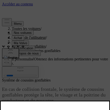
Aide
/
Toutes les voitures
/
V40 2019
/
Manuel de l'utilisateur
/
Sécurité
/
Coussins gonflables
/
Système de coussins gonflables
Soutien personnalisé
Obtenez des informations pertinentes pour votre
voiture.
Connexion
Système de coussins gonflables
En cas de collision frontale, le système de coussins
gonflables protège la tête, le visage et la poitrine du
conducteur et du passager.
Mis à jour 08/06/2023