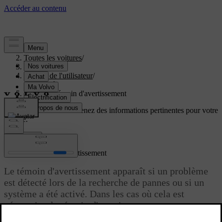
Aide
/
Toutes les voitures
/
V40 2019
/
Manuel de l'utilisateur
/
Sécurité
/
Sécurité - témoin d'avertissement
Soutien personnalisé
Obtenez des informations pertinentes pour votre
voiture.
Connexion
Sécurité - témoin d'avertissement
Le témoin d'avertissement apparaît si un problème
est détecté lors de la recherche de pannes ou si un
système a été activé. Dans les cas où cela est
nécessaire, le témoin d'avertissement est
accompagné d'un message sur l'écran d'information