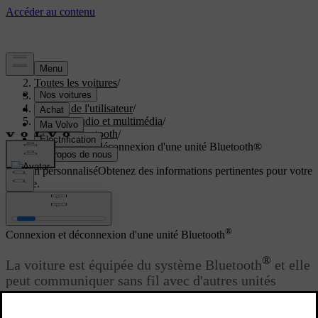
Aide
/
Toutes les voitures
/
V40 2019
/
Manuel de l'utilisateur
/
Système audio et multimédia
/
Média Bluetooth
/
Connexion et déconnexion d'une unité Bluetooth®
Soutien personnalisé
Obtenez des informations pertinentes pour votre
voiture.
Connexion
®
Connexion et déconnexion d'une unité Bluetooth
®
La voiture est équipée du système Bluetooth
et elle
peut communiquer sans fil avec d'autres unités
®
Bluetooth
après
enregistrement et branchement
.