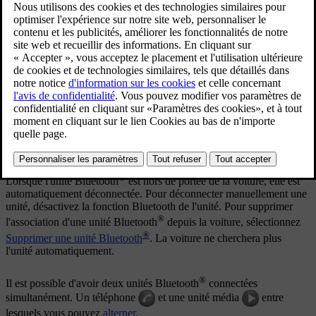
Mis à jour 08/06/2023
®
Quinze unités Bluetooth
maximum peuvent être enregistrées.
L'enregistrement est effectué une fois par téléphone. Après son
enregistrement, l'unité n'a plus besoin d'être visible/détectable. Seule
®
sa fonction Bluetooth
doit être activée.
®
Lorsque la fonction Bluetooth
est active et que la dernière unité
connectée est à portée, elle est automatiquement connectée à la
voiture au démarrage de celle-ci. Le nom de l'unité connectée
s'affiche sur la vue normale de la source. Pour connecter une autre
unité, appuyez sur
OK/MENU
et sélectionnez
changer d'unité
.
®
Lorsque l'unité Bluetooth
est hors de portée de la voiture, elle est
automatiquement déconnectée. Pour déconnecter manuellement une
unité, désactivez la fonction Bluetooth de l'unité. Pour supprimer
®
l'association d'une unité Bluetooth
depuis la voiture, sélectionnez
®
Supprimer une unité Bluetooth
. La voiture ne cherchera plus
l'unité automatiquement.
®
Il est possible d'avoir deux unités Bluetooth
connectées
simultanément. Un téléphone
et une unité média
entre
lesquels vous pouvez
alterner
.