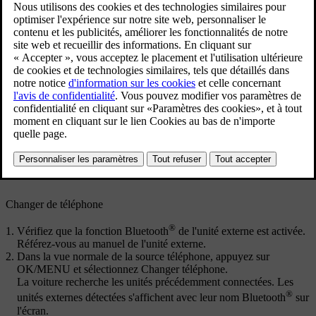
Mis à jour 08/06/2023
Changer d'unité multimédia
®
Vérifiez que la fonction Bluetooth
de l'unité externe est activée.
Référez-vous au manuel de l'unité externe.
®
Dans la vue normale de la source multimédia Bluetooth
,
appuyez sur
OK/MENU
et sélectionnez
Changer d'appareil
.
La voiture recherche les unités précédemment connectées. Les
®
unités externes détectées s'affichent avec leur nom Bluetooth
sur
l'écran.
Choisissez l'unité à connecter.
La connexion de l'unité externe s'effectue.
Changer de téléphone
®
Vérifiez que la fonction Bluetooth
de l'unité externe est activée.
Référez-vous au manuel de l'unité externe.
Dans la vue normale de la source téléphone, appuyez sur
OK/MENU
et sélectionnez
Changer téléphone
.
La voiture recherche les unités précédemment connectées. Les
®
unités externes détectées s'affichent avec leur nom Bluetooth
sur
l'écran.