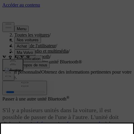
Aide
/
Toutes les voitures
/
V40 2019
/
Manuel de l'utilisateur
/
Système audio et multimédia
/
Média Bluetooth
/
Passer à une autre unité Bluetooth®
Soutien personnalisé
Obtenez des informations pertinentes pour votre
voiture.
Connexion
®
Passer à une autre unité Bluetooth
S'il y a plusieurs unités dans la voiture, il est
possible de passer de l'une à l'autre. L'unité doit
d'abord avoir
été enregistrée et connectée
à la
voiture.