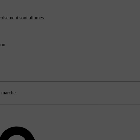
roisement sont allumés.
ion.
n marche.