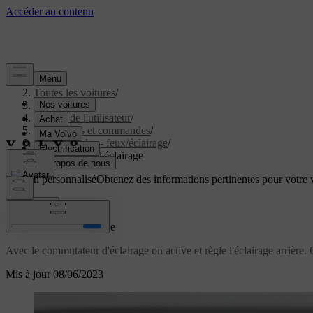
Aide
/
Toutes les voitures
/
V40 2019
/
Manuel de l'utilisateur
/
Instruments et commandes
/
Commandes - feux/éclairage
/
Commutateur d'éclairage
Soutien personnalisé
Obtenez des informations pertinentes pour votre v
Connexion
Commutateur d'éclairage
Avec le commutateur d'éclairage on active et règle l'éclairage arrière. On
Mis à jour 08/06/2023