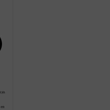
 cas
 en