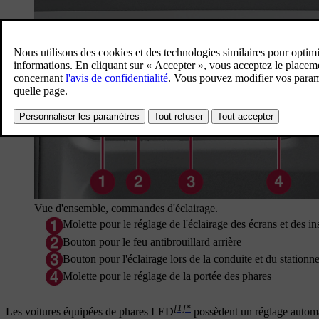
Vue d'ensemble, commandes d'éclairage.
Molette pour le réglage de l'éclairage des écrans et des i
Bouton pour le feu antibrouillard arrière
Bouton pour l'éclairage lors de la conduite et du station
Molette pour le réglage de la portée des phares
[1]
*
Les voitures équipées de phares LED
possèdent un réglage automat