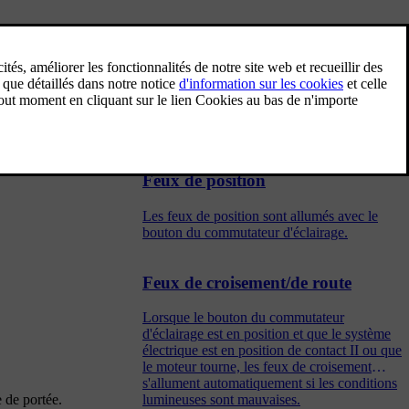
Éclairage de ville
Lorsque le bouton du commutateur
d'éclairage est en position et que le système
électrique est en position de contact II ou que
le moteur tourne, l'éclairage de ville s'allume
automatiquement pendant la conduite en
journée.
Feux de position
Les feux de position sont allumés avec le
bouton du commutateur d'éclairage.
Feux de croisement/de route
Lorsque le bouton du commutateur
d'éclairage est en position et que le système
électrique est en position de contact II ou que
le moteur tourne, les feux de croisement
s'allument automatiquement si les conditions
 de portée.
lumineuses sont mauvaises.