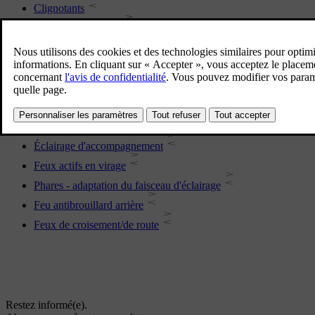
Clignotants
Détection de tunnel
Feux de position
Commutateur d'éclairage
Feux de route automatique
Feux Stop
Durée lumière approche
Éclairage d'accompagnement
Feux actifs en virage
Phares - adaptation du faisceau d'éclairage
Feu antibrouillard arrière
Feux de croisement/de route