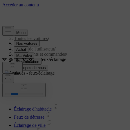
Aide
/
Toutes les voitures
/
V40 2019
/
Manuel de l'utilisateur
/
Instruments et commandes
/
Commandes - feux/éclairage
Commandes - feux/éclairage
Éclairage d'habitacle
Feux de détresse
Éclairage de ville