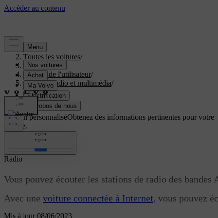
Aide
/
Toutes les voitures
/
V40 2019
/
Manuel de l'utilisateur
/
Système audio et multimédia
/
Radio
/
Radio
Soutien personnalisé
Obtenez des informations pertinentes pour votre
voiture.
Connexion
Radio
Vous pouvez écouter les stations de radio des bandes
Avec une
voiture connectée à Internet
, vous pouvez éc
Mis à jour 08/06/2023