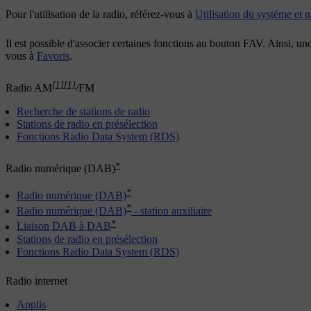
Pour l'utilisation de la radio, référez-vous à
Utilisation du système et 
Il est possible d'associer certaines fonctions au bouton
FAV
. Ainsi, un
vous à
Favoris
.
[1]
[1]
Radio AM
/FM
Recherche de stations de radio
Stations de radio en présélection
Fonctions Radio Data System (RDS)
*
Radio numérique (DAB)
*
Radio numérique (DAB)
*
Radio numérique (DAB)
- station auxiliaire
*
Liaison DAB à DAB
Stations de radio en présélection
Fonctions Radio Data System (RDS)
Radio internet
Applis