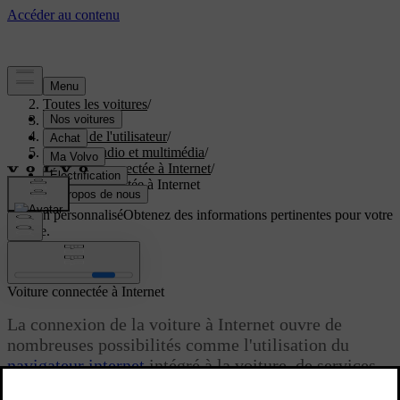
Aide
/
Toutes les voitures
/
V40 2019
/
Manuel de l'utilisateur
/
Système audio et multimédia
/
Voiture connectée à Internet
/
Voiture connectée à Internet
Soutien personnalisé
Obtenez des informations pertinentes pour votre
voiture.
Connexion
Voiture connectée à Internet
La connexion de la voiture à Internet ouvre de
nombreuses possibilités comme l'utilisation du
navigateur internet
intégré à la voiture, de services
de navigation, l'écoute de radios internet ou de