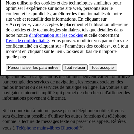
services de musique en ligne par le biais
d'
applications
.
Mis à jour 08/06/2023
La voiture étant connectée à Internet, il est possible d'utiliser des
applications. Les applications disponibles peuvent varier : on trouve
par exemple des services de navigation, les réseaux sociaux, des
radios internet ou des services de musique en ligne. La voiture a un
navigateur internet simplifié qui permet de chercher et d'afficher des
informations provenant d'Internet.
Si la connexion à Internet passe par un téléphone mobile, il vous
sera également possible d'utiliser les autres fonctions du téléphone
comme la lecture de messages texte ou passer des appels. Référez-
®
vous à
Téléphone mains-libres Bluetooth
.