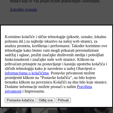
dodaci koji će Vaš posjet učiniti praktičnijim i korisnijim.
Zatražite ponudu