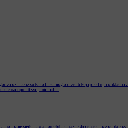
ste goriva označene su kako bi se moglo utvrditi koja je od njih prikladn
ebate nadopuniti svoj automobil.
a i položaje sjedenja u automobilu su razne dječje sjedalice odobrene.