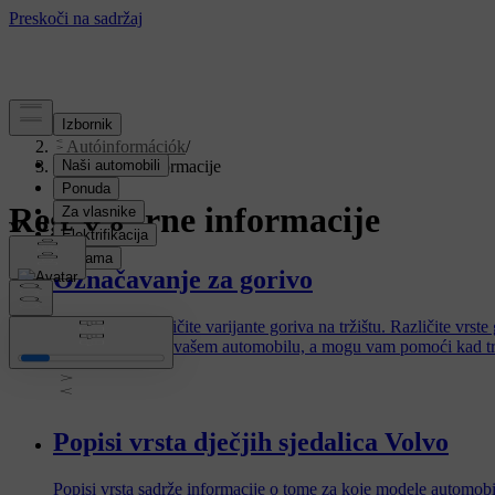
Podrška
/
Autóinformációk
/
Regulatorne informacije
Regulatorne informacije
Označavanje za gorivo
Postoje dvije različite varijante goriva na tržištu. Različite vr
punjenje, kao i u vašem automobilu, a mogu vam pomoći kad tr
Popisi vrsta dječjih sjedalica Volvo
Popisi vrsta sadrže informacije o tome za koje modele automobil