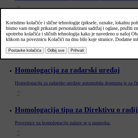
Informacije o tvarima s popisa tvari p
U skladu s člankom 33.1 Uredbe REACH (Uredba EZ 1907/2006),
Svrha je olakšati sigurno rukovanje dotičnim sastavnim kompon
usklađeni s našom predanošću promoviranju odgovorne proizvod
Homologacija za radarski uređaj
Homologacija za radarske uređaje automobila dostupna je za čita
Homologacija tipa za Direktivu o radi
Poveznice na homologaciju nalaze se u nastavku.