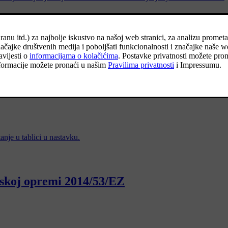
redloženih za uvrštenje (CL) u skladu s Ur
 profesionalni kupci moraju biti informirani o posebno zabrinjavaj
entama kako bi se zaštitili ljudi i okoliš. Volvo Cars podržava temelj
nje, rukovanja i upotrebe naših proizvoda.
nje u tablici u nastavku.
jskoj opremi 2014/53/EZ