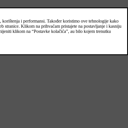
edbom Reach, članak 33.1
ućim tvarima (SVHC) u proizvodima koje isporučuje Volvo Cars.
ne ciljeve Uredbe REACH općenito, posebno članak 33, koji su