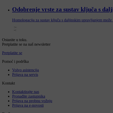
Odobrenje vrste za sustav ključa s da
Homologacija za sustav ključa s daljinskim upravljanjem može se 