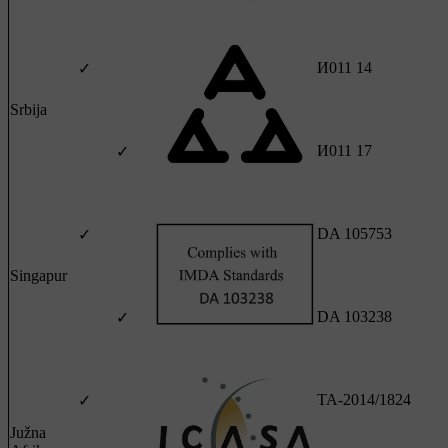
И011 14
✓
Srbija
И011 17
✓
DA 105753
✓
Singapur
DA 103238
✓
TA-2014/1824
✓
Južna