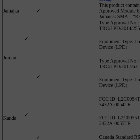
This product contain
Jamajka
✓
Approved Module b
Jamaica: SMA – “R
Type Approval No.:
TRC/LPD/2014/255
✓
Equipment Type: L
Device (LPD)
Jordan
Type Approval No.:
TRC/LPD/2017/63
✓
Equipment Type: L
Device (LPD)
FCC ID: L2C0054T
3432A-0054TR
✓
FCC ID: L2C0055T
Kanda
3432A-0055TR
Canada Standard R
✓