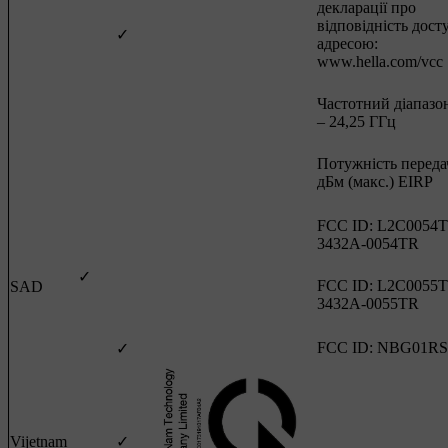
декларації про
відповідність дост
✓
адресою:
www.hella.com/vcc
Частотний діапазон
– 24,25 ГГц
Потужність передач
дБм (макс.) EIRP
FCC ID: L2C0054T
3432A-0054TR
✓
FCC ID: L2C0055T
SAD
3432A-0055TR
FCC ID: NBG01RS
✓
Vijetnam
✓