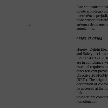
Este equipamento n
direito à proteção co
interferência prejudi
pode causar interfer
sistemas devidament
✓
autorizados.
03563-17-05364
Hereby, Delphi Elec
and Safety declares t
L2C0054TR / L2C
are in compliance wi
essential requiremen
other relevant provis
Directive 2014/53/
(RED). The original
declaration of confo
be accessed at the f
link
www.delphi.com/aut
homologation.