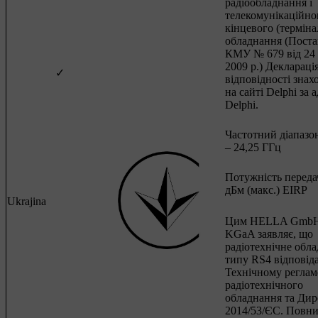
радіообладнання і
телекомунікаційно
кінцевого (терміна
обладнання (Пост
КМУ № 679 від 24
2009 р.) Деклараці
✓
відповідності знах
на сайті Delphi за 
Delphi.
Частотний діапазон
– 24,25 ГГц
Потужність передач
дБм (макс.) EIRP
Ukrajina
Цим HELLA GmbH
KGaA заявляє, що
радіотехнічне обл
типу RS4 відповід
Технічному реглам
радіотехнічного
обладнання та Дир
2014/53/ЄС. Повни