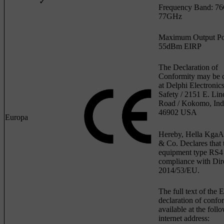
✓
Frequency Band: 7
77GHz
Maximum Output P
55dBm EIRP
The Declaration of
Conformity may be 
at Delphi Electronic
Safety / 2151 E. Lin
Road / Kokomo, Ind
46902 USA
Europa
Hereby, Hella Kga
& Co. Declares that 
equipment type RS4 
compliance with Dir
2014/53/EU.
The full text of the 
declaration of confor
available at the foll
internet address: