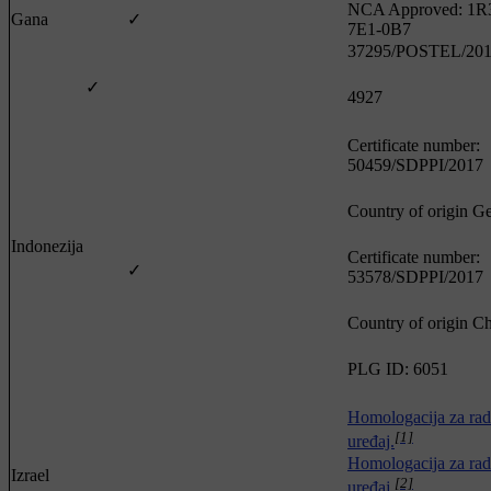
NCA Approved: 1R
Gana
✓
7E1-0B7
37295/POSTEL/20
✓
4927
Certificate number:
50459/SDPPI/2017
Country of origin 
Indonezija
Certificate number:
✓
53578/SDPPI/2017
Country of origin C
PLG ID: 6051
Homologacija za rad
[1]
uređaj.
Homologacija za rad
Izrael
[2]
uređaj.