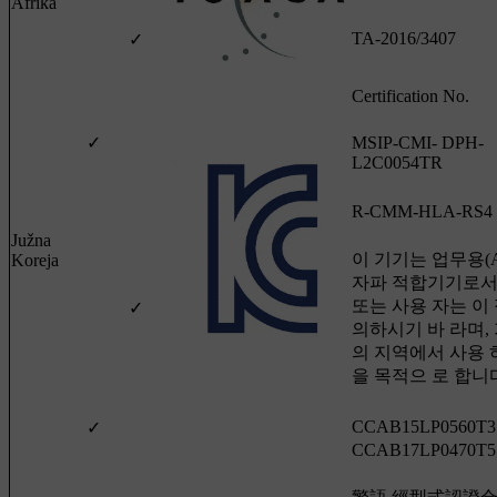
Afrika
TA-2016/3407
✓
Certification No.
✓
MSIP-CMI- DPH-
L2C0054TR
R-CMM-HLA-RS4
Južna
이 기기는 업무용(A
Koreja
자파 적합기기로서
또는 사용 자는 이
✓
의하시기 바 라며,
의 지역에서 사용 
을 목적으 로 합니
CCAB15LP0560T3
✓
CCAB17LP0470T5