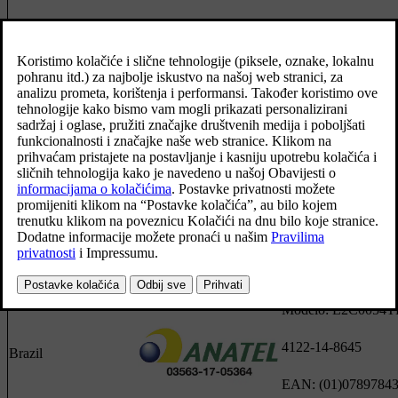
Bocvana
✓
Este equipamento o
caráter secundário, i
tem direito à proteçã
interferência prejudic
mesmo de estações 
mesmo tipo, e não p
causar interferência 
sistemas operando e
primário.
✓
Modelo: L2C0054T
4122-14-8645
Brazil
EAN: (01)0789784