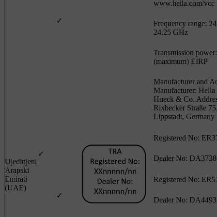
www.hella.com/vcc
✓
Frequency range: 24.
24.25 GHz
Transmission power
(maximum) EIRP
Manufacturer and Ad
Manufacturer: Hell
Hueck & Co. Addres
Rixbecker Straße 75
Lippstadt, Germany
Registered No: ER3
✓
Dealer No: DA3738
Ujedinjeni
Arapski
Emirati
Registered No: ER5
(UAE)
✓
Dealer No: DA4493