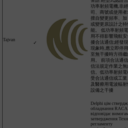
警語 經型式認證
功率射頻電機,非經
司、商號或使用者
擅自變更頻率、加
或變更原設計之特
能。 低功率射頻
用不得影響飛航安
Tajvan
擾合法通信;經發
✓
現象時,應立即停用
至無干擾時方得繼
用。 前項合法通信
信法規定作業之無
信。低功率射頻電
受合法通信或工業
及醫療用電波輻射
設備之干擾
Delphi цім ствердж
обладнання RAC
відповідає вимога
затвердження Техн
регламенту