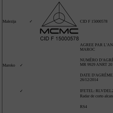
Malezija
✓
CID F 15000578
AGREE PAR L'A
MAROC
NUMÉRO D'AGR
MR 9929 ANRT 20
Maroko
✓
DATE D'AGRÉME
26/12/2014
IFETEL: RLVDEL2
✓
Radar de corto alcan
RS4