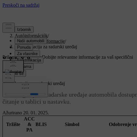
Podrška
/
Autóinformációk
/
Regulatorne informacije
/
Homologacija za radarski uređaj
Prilagođena podrška
Dobijte relevantne informacije za vaš specifični
automobil.
Prijaviti se
Homologacija za radarski uređaj
Homologacija za radarske uređaje automobila dostupn
čitanje u tablici u nastavku.
Ažurirano 20. 01. 2025.
ACC
Tržište
&
BLIS
Simbol
Odobrenje vr
PA