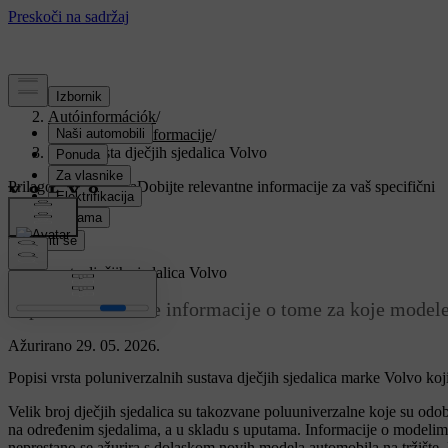
Podrška
/
Autóinformációk
/
Regulatorne informacije
/
Popisi vrsta dječjih sjedalica Volvo
Prilagođena podrška
Dobijte relevantne informacije za vaš specifični
automobil.
Prijaviti se
Popisi vrsta dječjih sjedalica Volvo
Popisi vrsta sadrže informacije o tome za koje modele
Ažurirano 29. 05. 2026.
Popisi vrsta poluniverzalnih sustava dječjih sjedalica marke Volvo 
Velik broj dječjih sjedalica su takozvane poluuniverzalne koje su o
na određenim sjedalima, a u skladu s uputama. Informacije o modelima 
neprestano se ažurira s dolaskom novih modela automobila na tržište