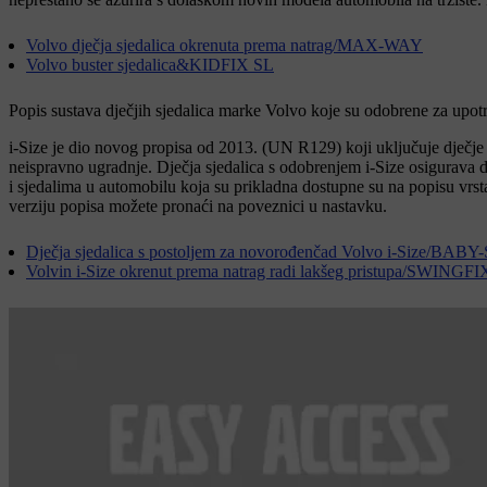
Volvo dječja sjedalica okrenuta prema natrag/MAX-WAY
Volvo buster sjedalica&KIDFIX SL
Popis sustava dječjih sjedalica marke Volvo koje su odobrene za upo
i-Size je dio novog propisa od 2013. (UN R129) koji uključuje dječje 
neispravno ugradnje. Dječja sjedalica s odobrenjem i-Size osigurava 
i sjedalima u automobilu koja su prikladna dostupne su na popisu vrsta
verziju popisa možete pronaći na poveznici u nastavku.
Dječja sjedalica s postoljem za novorođenčad Volvo i-Size/BA
Volvin i-Size okrenut prema natrag radi lakšeg pristupa/SWINGFI