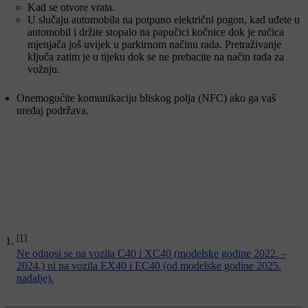
Kad se otvore vrata.
U slučaju automobila na potpuno električni pogon, kad uđete u
automobil i držite stopalo na papučici kočnice dok je ručica
mjenjača još uvijek u parkirnom načinu rada. Pretraživanje
ključa zatim je u tijeku dok se ne prebacite na način rada za
vožnju.
Onemogućite komunikaciju bliskog polja (NFC) ako ga vaš
uređaj podržava.
[1]
Ne odnosi se na vozila C40 i XC40 (modelske godine 2022. –
2024.) ni na vozila EX40 i EC40 (od modelske godine 2025.
nadalje).