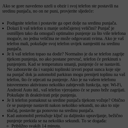
Ako se gore navedeno uzeli u obzir i svoj telefon ste postavili na
sredinu punjača, no on ne puni, provjerite sljedeće:
Podignite telefon i postavite ga opet dolje na sredinu punjača.
Dolazi li vaš telefon u manje uobičajenoj veličini? Punjač je
osmišljen tako da omogući optimalno punjenje za što više telefona
moguće, no jedna veličina ne može odgovarati svima. Ako je vaš
telefon mali, pokušajte svoj telefon uvijek namjestiti na sredinu
punjača.
Je li vaš telefon topao na dodir? Normalno je da se telefon zagrije
tijekom punjenja, no ako postane prevruć, telefon će prekinuti s
punjenjem. Kad se temperatura smanji, punjenje će se nastaviti.
Ne zaboravite da i vanjski toplinski izvori poput sunca koje sije
na punjač dok ja automobil parkiran mogu prenijeti toplinu na vaš
telefon, što će utjecati na punjenje. Ako je na vašem telefonu
istovremeno aktivirano nekoliko zahtjevnih funkcija, npr. Wi-Fi,
Android Auto itd., vaš telefon vjerojatno će se puno brže zagrijati.
Pokušajte ih deaktivirati prije punjenja.
Je li telefon pomaknut sa sredine punjača tijekom vožnje? Obično
će se punjenje nastaviti nakon nekoliko sekundi, no ako to nije
slučaj, postavite ga ponovno na sredinu punjača.
Kad automobil pretražuje ključ za daljinsko upravljanje, bežično
punjenje prekida se na nekoliko sekundi. To se događa:
Približno svakih 14 minuta.