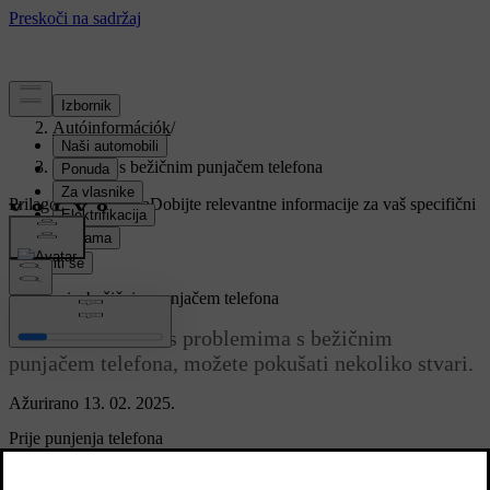
Podrška
/
Autóinformációk
/
Unutrašnjost
/
Problemi s bežičnim punjačem telefona
Prilagođena podrška
Dobijte relevantne informacije za vaš specifični
automobil.
Prijaviti se
Problemi s bežičnim punjačem telefona
Ako se suočavate s problemima s bežičnim
punjačem telefona, možete pokušati nekoliko stvari.
Ažurirano 13. 02. 2025.
Prije punjenja telefona
Prije upotrebe bežičnog punjača kako biste napunili svoj telefon,