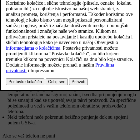
nekoliko je stvari koje morate uzeti u obzir:
Pobrinite se da je softver u vašem automobilu ažuriran na
najnoviju verziju.
Neki automobil imaju postavku na središnjem zaslonu za
[1]
uključivanje ili isključivanje punjača
. Pobrinite se da aktivirate
punjač prije nego što ga namjeravate upotrijebiti.
Na punjaču nemojte držati druge predmete.
Punjač ima certifikat Qi i osmišljen je za punjenje uređaja s
certifikatom Qi. Za optimalno punjenje vaš telefon mora imati
certifikat Qi, no puniti se mogu svi uređaji koji su kompatibilni sa
standardom Qi.
Skinite maskicu za telefon jer bi to moglo ometati punjenje.
Ima li vaš telefon na pozadini integriran magnet? Svi metalni
predmeti u blizini induktivne zavojnice za punjenje apsorbirat će
energiju za punjenje i generirati toplinu. Kako bi se osiguralo da
temperatura ostane na sigurnoj razini, izvedba pri punjenju mogla
bi se smanjiti kad se upotrebljavaju takvi proizvodi. Za specifične
pojedinosti u vezi s vašim telefonom obratite se proizvođaču
telefona.
Neki telefoni neće pokrenuti bežično punjenje dok su spojeni
putem USB-a.
Ako se vaš telefon ne puni