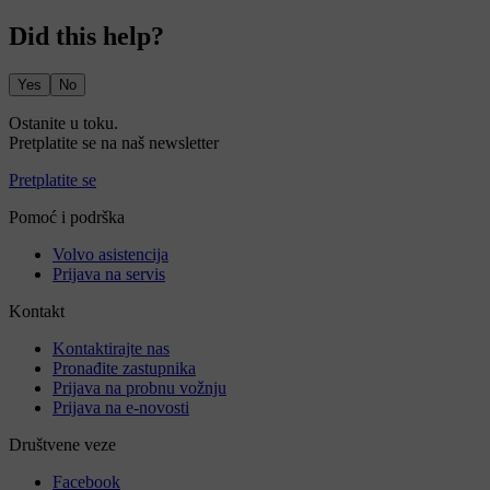
Did this help?
Yes
No