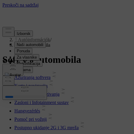
Podrška
/
Autóinformációk
/
Softver automobila
Softver automobila
Ažuriranja softvera
Karte i navigacija
Mogućnost povezivanja
Zasloni i Infotainment sustav
Hangvezérlés
Pomoć pri vožnji
Postupno ukidanje 2G i 3G mreža