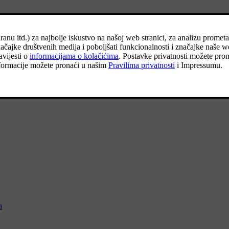
 podataka
a