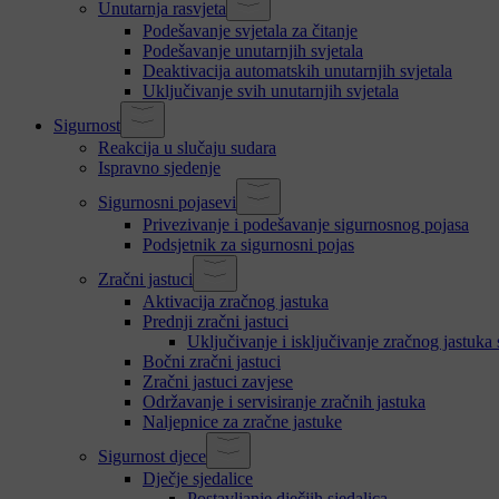
Unutarnja rasvjeta
Podešavanje svjetala za čitanje
Podešavanje unutarnjih svjetala
Deaktivacija automatskih unutarnjih svjetala
Uključivanje svih unutarnjih svjetala
Sigurnost
Reakcija u slučaju sudara
Ispravno sjedenje
Sigurnosni pojasevi
Privezivanje i podešavanje sigurnosnog pojasa
Podsjetnik za sigurnosni pojas
Zračni jastuci
Aktivacija zračnog jastuka
Prednji zračni jastuci
Uključivanje i isključivanje zračnog jastuka
Bočni zračni jastuci
Zračni jastuci zavjese
Održavanje i servisiranje zračnih jastuka
Naljepnice za zračne jastuke
Sigurnost djece
Dječje sjedalice
Postavljanje dječjih sjedalica