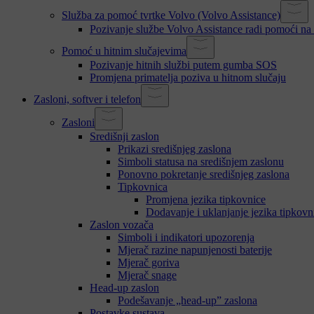
Služba za pomoć tvrtke Volvo (Volvo Assistance)
Pozivanje službe Volvo Assistance radi pomoći na 
Pomoć u hitnim slučajevima
Pozivanje hitnih službi putem gumba SOS
Promjena primatelja poziva u hitnom slučaju
Zasloni, softver i telefon
Zasloni
Središnji zaslon
Prikazi središnjeg zaslona
Simboli statusa na središnjem zaslonu
Ponovno pokretanje središnjeg zaslona
Tipkovnica
Promjena jezika tipkovnice
Dodavanje i uklanjanje jezika tipkovn
Zaslon vozača
Simboli i indikatori upozorenja
Mjerač razine napunjenosti baterije
Mjerač goriva
Mjerač snage
Head-up zaslon
Podešavanje „head-up” zaslona
Postavke sustava