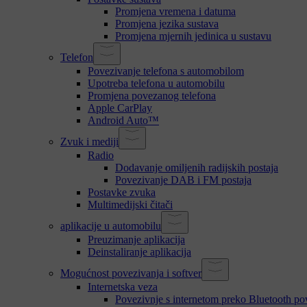
Promjena vremena i datuma
Promjena jezika sustava
Promjena mjernih jedinica u sustavu
Telefon
Povezivanje telefona s automobilom
Upotreba telefona u automobilu
Promjena povezanog telefona
Apple CarPlay
Android Auto™
Zvuk i mediji
Radio
Dodavanje omiljenih radijskih postaja
Povezivanje DAB i FM postaja
Postavke zvuka
Multimedijski čitači
aplikacije u automobilu
Preuzimanje aplikacija
Deinstaliranje aplikacija
Mogućnost povezivanja i softver
Internetska veza
Povezivnje s internetom preko Bluetooth po