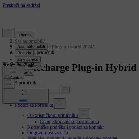
Podrška
/
Svi automobili
/
XC90 Recharge Plug-in Hybrid 2024
/
Korisnički priručnik
XC90 Recharge Plug-in Hybrid 
Pretraži priručnik...
Podaci za korisnike
O korisničkom priručniku
Čitanje korisničkog priručnika
Korisnička podrška i podaci za kontakt
Odgovornost vozača
Preinake, popravci i ugradnja dodatne opreme