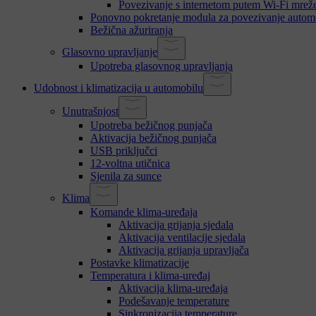
Povezivanje s internetom putem Wi-Fi mrež
Ponovno pokretanje modula za povezivanje autom
Bežična ažuriranja
Glasovno upravljanje
Upotreba glasovnog upravljanja
Udobnost i klimatizacija u automobilu
Unutrašnjost
Upotreba bežičnog punjača
Aktivacija bežičnog punjača
USB priključci
12-voltna utičnica
Sjenila za sunce
Klima
Komande klima-uređaja
Aktivacija grijanja sjedala
Aktivacija ventilacije sjedala
Aktivacija grijanja upravljača
Postavke klimatizacije
Temperatura i klima-uređaj
Aktivacija klima-uređaja
Podešavanje temperature
Sinkronizacija temperature