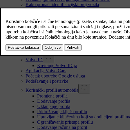
Kako pronaći identifikacijski broj vozila
Prihvaćanje uvjeta i odredaba i pristanak na prikupljanje
Rukovanje pohranjenim i prikupljenim podacima
O internetskim uslugama i pravilima poštene upotrebe
Promjena vlasništva nad automobilom
Resetiranje korisničkih podataka
Preporuke za vožnje u drugim zemljama
Korisnički računi, profili i usluge
Prvo podešavanje temperature u automobilu
Volvo ID
Kreiranje Volvo ID-ja
Aplikacija Volvo Cars
Početak upotrebe Google usluga
Podešavanje i postavke
Korisnički profili automobila
Promjena profila
Dodavanje profila
Uklanjanje profila
Pridruživanje ključa profilu
Upravljanje ključevima koji su dodijeljeni profilim
Ograničavanje pristupa profilu
Dodavanje računa na profil