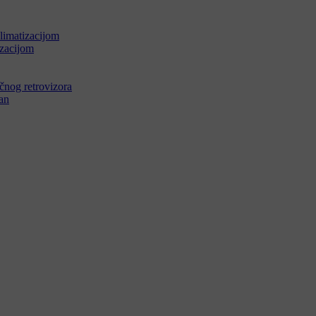
limatizacijom
izacijom
očnog retrovizora
ran