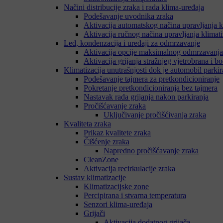
Načini distribucije zraka i rada klima-uređaja
Podešavanje uvodnika zraka
Aktivacija automatskog načina upravljanja k
Aktivacija ručnog načina upravljanja klimat
Led, kondenzacija i uređaji za odmrzavanje
Aktivacija opcije maksimalnog odmrzavanja
Aktivacija grijanja stražnjeg vjetrobrana i b
Klimatizacija unutrašnjosti dok je automobil parki
Podešavanje tajmera za pretkondicioniranje
Pokretanje pretkondicioniranja bez tajmera
Nastavak rada grijanja nakon parkiranja
Pročišćavanje zraka
Uključivanje pročišćivanja zraka
Kvaliteta zraka
Prikaz kvalitete zraka
Čišćenje zraka
Napredno pročišćavanje zraka
CleanZone
Aktivacija recirkulacije zraka
Sustav klimatizacije
Klimatizacijske zone
Percipirana i stvarna temperatura
Senzori klima-uređaja
Grijači
Aktivacija dodatnog grijača