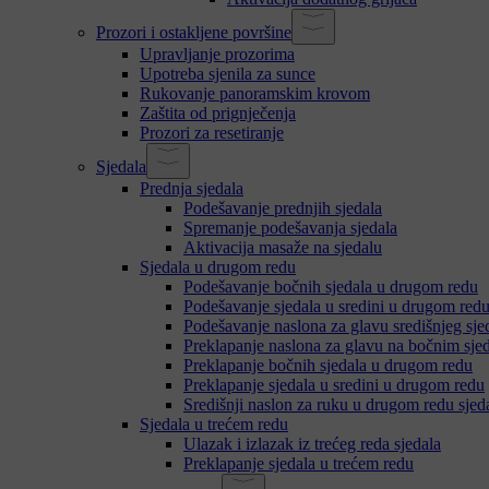
Prozori i ostakljene površine
Upravljanje prozorima
Upotreba sjenila za sunce
Rukovanje panoramskim krovom
Zaštita od prignječenja
Prozori za resetiranje
Sjedala
Prednja sjedala
Podešavanje prednjih sjedala
Spremanje podešavanja sjedala
Aktivacija masaže na sjedalu
Sjedala u drugom redu
Podešavanje bočnih sjedala u drugom redu
Podešavanje sjedala u sredini u drugom red
Podešavanje naslona za glavu središnjeg sj
Preklapanje naslona za glavu na bočnim sje
Preklapanje bočnih sjedala u drugom redu
Preklapanje sjedala u sredini u drugom redu
Središnji naslon za ruku u drugom redu sjed
Sjedala u trećem redu
Ulazak i izlazak iz trećeg reda sjedala
Preklapanje sjedala u trećem redu