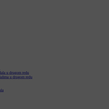
u
edala u drugom redu
dalima u drugom redu
ala