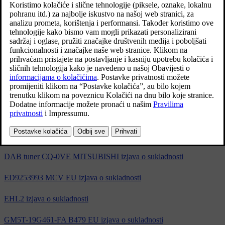
5WK49232 EZ izjava o sukladnosti
5WK49264 EZ izjava o sukladnosti
5WK49265 EZ izjava o sukladnosti
A2C53440050 EZ izjava o sukladnosti
S180036006 izjava o sukladnosti
APN IAM21 izjava o sukladnosti
AV9257382 F12 EU izjava o sukladnosti
DAB tuner CQ-0VE MITSUBISHI izjava o sukladnosti
ED9253993 MCV EU izjava o sukladnosti
EHL2 izjava o sukladnosti
GM5T-19G461-FA B479 EU izjava o sukladnosti