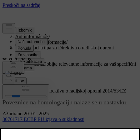
Podrška
/
Autóinformációk
/
Regulatorne informacije
/
Homologacija tipa za Direktivu o radijskoj opremi
2014/53/EZ
Prilagođena podrška
Dobijte relevantne informacije za vaš specifični
automobil.
Prijaviti se
Homologacija tipa za Direktivu o radijskoj opremi 2014/53/EZ
Poveznice na homologaciju nalaze se u nastavku.
Ažurirano 20. 01. 2025.
30761717 ECBP EU izjava o sukladnosti
5WK49167 EZ izjava o sukladnosti