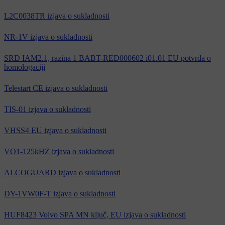
L2C0038TR izjava o sukladnosti
NR-1V izjava o sukladnosti
SRD IAM2.1, razina 1 BABT-RED000602 i01.01 EU potvrda o
homologaciji
Telestart CE izjava o sukladnosti
TIS-01 izjava o sukladnosti
VHSS4 EU izjava o sukladnosti
VO1-125kHZ izjava o sukladnosti
ALCOGUARD izjava o sukladnosti
DY-1VW0F-T izjava o sukladnosti
HUF8423 Volvo SPA MN ključ, EU izjava o sukladnosti