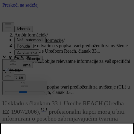
Podrška
/
Autóinformációk
/
Regulatorne informacije
/
Informacije o tvarima s popisa tvari predloženih za uvrštenje
(CL) u skladu s Uredbom Reach, članak 33.1
Prilagođena podrška
Dobijte relevantne informacije za vaš specifični
automobil.
Prijaviti se
Informacije o tvarima s popisa tvari predloženih za uvrštenje (CL) u
skladu s Uredbom Reach, članak 33.1
U skladu s člankom 33.1 Uredbe REACH (Uredba
[1]
EZ 1907/2006),
profesionalni kupci moraju biti
informirani o posebno zabrinjavajućim tvarima
[2]
(SVHC
) u proizvodima koje isporučuje Volvo
Cars. Svrha je olakšati sigurno rukovanje dotičnim