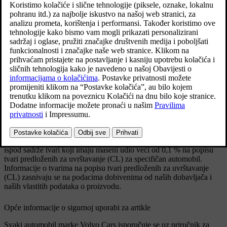
sastavnim komponentama kako bi se zaštitili ljudi i
okoliš.
Volvo Cars podržava temeljne ciljeve Uredbe
REACH općenito, posebno članak 33, koji su
usklađeni s našom predanošću promoviranju
odgovorne proizvodnje, rukovanja i upotrebe naših
proizvoda.
Ažurirano 17. 12. 2025.
Prisutnost tvari s popisa tvari predloženih za uvrštenje (CL)
Artikli u „tablici s tvarima s popisa tvari predloženih za uvrštavanje”
ispod sadrže tvari koji imaju maseni udio veći od 0,1 % na popisu
tvari predloženih za uvrštavanje (CL) za specifičan automobil.
Informacije o tvarima na popisu tvari predloženih za uvrštavanje
(CL) zasnivaju se na podacima dobivenima od naših dobavljača i
naših vlastitih podataka o proizvodu.
Opće informacije o sigurnoj uporabi za artikle
Svaki automobil marke Volvo Cars isporučuje se uz priručnik za