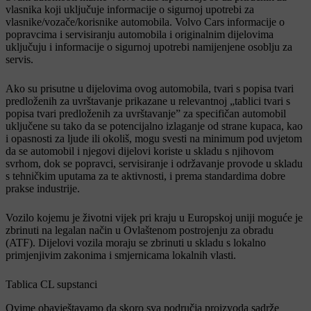
vlasnika koji uključuje informacije o sigurnoj upotrebi za
vlasnike/vozače/korisnike automobila. Volvo Cars informacije o
popravcima i servisiranju automobila i originalnim dijelovima
uključuju i informacije o sigurnoj upotrebi namijenjene osoblju za
servis.
Ako su prisutne u dijelovima ovog automobila, tvari s popisa tvari
predloženih za uvrštavanje prikazane u relevantnoj „tablici tvari s
popisa tvari predloženih za uvrštavanje” za specifičan automobil
uključene su tako da se potencijalno izlaganje od strane kupaca, kao
i opasnosti za ljude ili okoliš, mogu svesti na minimum pod uvjetom
da se automobil i njegovi dijelovi koriste u skladu s njihovom
svrhom, dok se popravci, servisiranje i održavanje provode u skladu
s tehničkim uputama za te aktivnosti, i prema standardima dobre
prakse industrije.
Vozilo kojemu je životni vijek pri kraju u Europskoj uniji moguće je
zbrinuti na legalan način u Ovlaštenom postrojenju za obradu
(ATF). Dijelovi vozila moraju se zbrinuti u skladu s lokalno
primjenjivim zakonima i smjernicama lokalnih vlasti.
Tablica CL supstanci
Ovime obavještavamo da skoro sva područja proizvoda sadrže