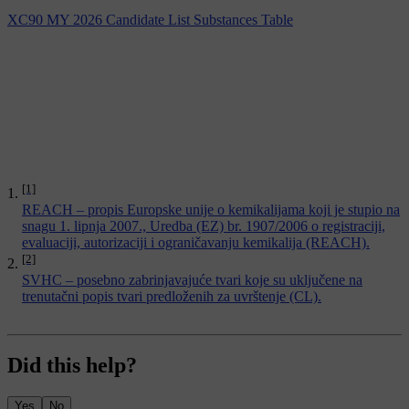
XC90 MY 2026 Candidate List Substances Table
[1]
REACH – propis Europske unije o kemikalijama koji je stupio na
snagu 1. lipnja 2007., Uredba (EZ) br. 1907/2006 o registraciji,
evaluaciji, autorizaciji i ograničavanju kemikalija (REACH).
[2]
SVHC – posebno zabrinjavajuće tvari koje su uključene na
trenutačni popis tvari predloženih za uvrštenje (CL).
Did this help?
Yes
No