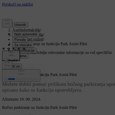
Podrška
/
Autóinformációk
/
Softver automobila
/
Pomoć pri vožnji
/
Bočno parkiranje uz funkciju Park Assist Pilot
Prilagođena podrška
Dobijte relevantne informacije za vaš specifični
automobil.
Prijaviti se
Bočno parkiranje uz funkciju Park Assist Pilot
Možete dobiti pomoć prilikom bočnog parkiranja upotr
opisano kako se funkcija upotrebljava.
Ažurirano 19. 09. 2024.
Bočno parkiranje uz funkciju Park Assist Pilot