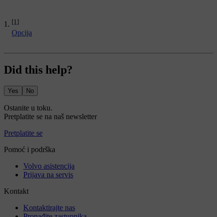
[1]
Opcija
Did this help?
Yes
No