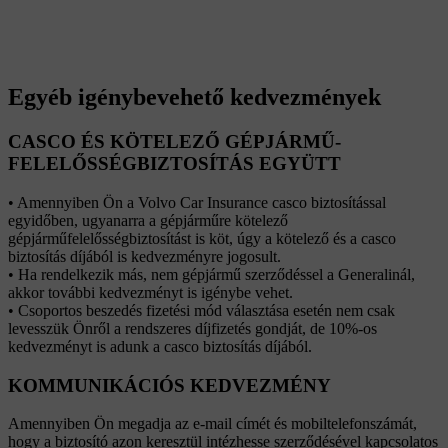
Egyéb igénybevehető kedvezmények
CASCO ÉS KÖTELEZŐ GÉPJÁRMŰ-
FELELŐSSÉGBIZTOSÍTÁS EGYÜTT
• Amennyiben Ön a Volvo Car Insurance casco biztosítással
egyidőben, ugyanarra a gépjárműre kötelező
gépjárműfelelősségbiztosítást is köt, úgy a kötelező és a casco
biztosítás díjából is kedvezményre jogosult.
• Ha rendelkezik más, nem gépjármű szerződéssel a Generalinál,
akkor további kedvezményt is igénybe vehet.
• Csoportos beszedés fizetési mód választása esetén nem csak
levesszük Önről a rendszeres díjfizetés gondját, de 10%-os
kedvezményt is adunk a casco biztosítás díjából.
KOMMUNIKÁCIÓS KEDVEZMÉNY
Amennyiben Ön megadja az e-mail címét és mobiltelefonszámát,
hogy a biztosító azon keresztül intézhesse szerződésével kapcsolatos