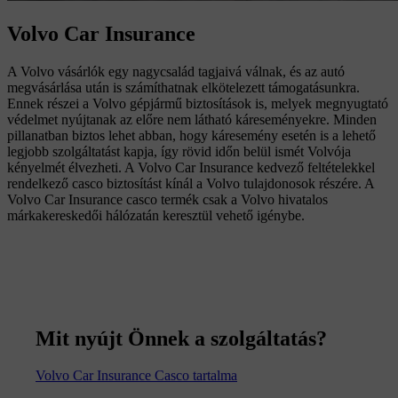
Volvo Car Insurance
A Volvo vásárlók egy nagycsalád tagjaivá válnak, és az autó
megvásárlása után is számíthatnak elkötelezett támogatásunkra.
Ennek részei a Volvo gépjármű biztosítások is, melyek megnyugtató
védelmet nyújtanak az előre nem látható káreseményekre. Minden
pillanatban biztos lehet abban, hogy káresemény esetén is a lehető
legjobb szolgáltatást kapja, így rövid időn belül ismét Volvója
kényelmét élvezheti. A Volvo Car Insurance kedvező feltételekkel
rendelkező casco biztosítást kínál a Volvo tulajdonosok részére. A
Volvo Car Insurance casco termék csak a Volvo hivatalos
márkakereskedői hálózatán keresztül vehető igénybe.
Mit nyújt Önnek a szolgáltatás?
Volvo Car Insurance Casco tartalma