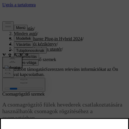
Támogatás
/
Minden autó
/
XC40 Recharge Plug-in Hybrid 2024
/
Felhasználói kézikönyv
/
Rakodás, tárolás és utastér
/
Raktér
/
Csomagrögzítő szemek
Testreszabott támogatás
Szerezzen releváns információkat az Ön
autójával kapcsolatban.
Bejelentkezés
Csomagrögzítő szemek
A csomagrögzítő fülek hevederek csatlakoztatására
használhatók csomagok rögzítéséhez a
csomagtérben.
Frissítve 2023. 03. 16.