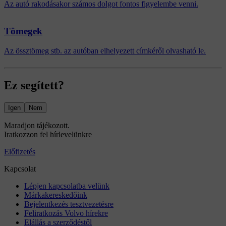
Az autó rakodásakor számos dolgot fontos figyelembe venni.
Tömegek
Az össztömeg stb. az autóban elhelyezett címkéről olvasható le.
Ez segített?
Igen
Nem