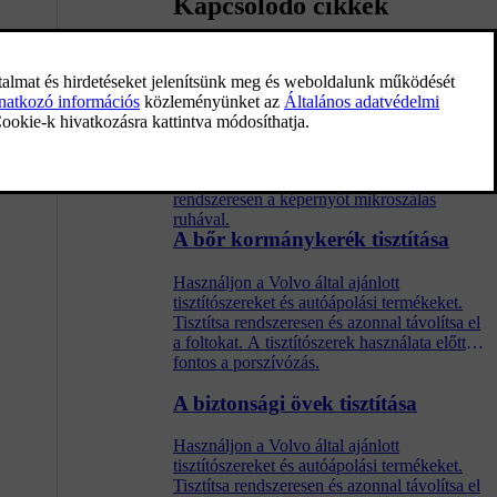
Kapcsolódó cikkek
A központi kijelző tisztítása
A szennyeződések, foltok és
ujjlenyomatokról származó zsír
befolyásolhatják a központi kijelző
működését és olvashatóságát. Tisztítsa
rendszeresen a képernyőt mikroszálas
ruhával.
A bőr kormánykerék tisztítása
Használjon a Volvo által ajánlott
tisztítószereket és autóápolási termékeket.
Tisztítsa rendszeresen és azonnal távolítsa el
a foltokat. A tisztítószerek használata előtt
fontos a porszívózás.
A biztonsági övek tisztítása
Használjon a Volvo által ajánlott
tisztítószereket és autóápolási termékeket.
Tisztítsa rendszeresen és azonnal távolítsa el