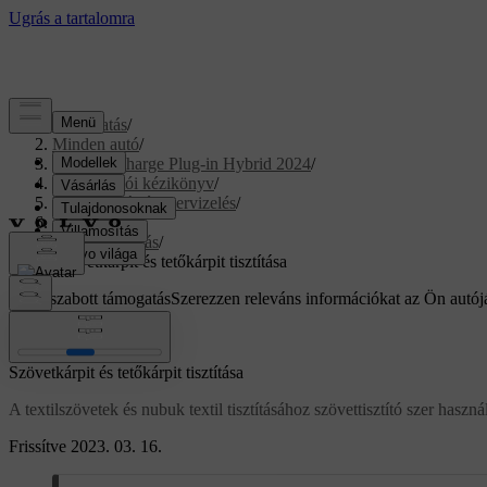
Támogatás
/
Minden autó
/
XC40 Recharge Plug-in Hybrid 2024
/
Felhasználói kézikönyv
/
Karbantartás és szervizelés
/
Autóápolás
/
Belső tisztítás
/
Szövetkárpit és tetőkárpit tisztítása
Testreszabott támogatás
Szerezzen releváns információkat az Ön autój
Bejelentkezés
Szövetkárpit és tetőkárpit tisztítása
A textilszövetek és nubuk textil tisztításához szövettisztító szer haszná
Frissítve 2023. 03. 16.