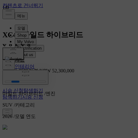
1
1
1
/
/
/
0
0
0
XC40
마일드 하이브리드
XC40
개요
인테리어
소비자 판매가격 KRW 52,300,000
기능
시승 신청
시승 신청
탐색하기
마일드 하이브리드
/
엔진
탐색하기
시승 신청
SUV
/
카테고리
2026
/
모델 연도