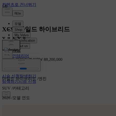
1
1
1
/
/
/
0
0
0
XC90
마일드 하이브리드
XC90
개요
인테리어
소비자 판매가격 KRW 88,200,000
기능
시승 신청
시승 신청
탐색하기
마일드 하이브리드
/
엔진
탐색하기
시승 신청
SUV
/
카테고리
2026
/
모델 연도