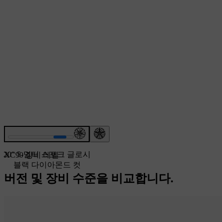
20" 5-멀티 스포크 글로시
XC90 장비 레벨
블랙 다이아몬드 컷
버전 및 장비 수준을 비교합니다.