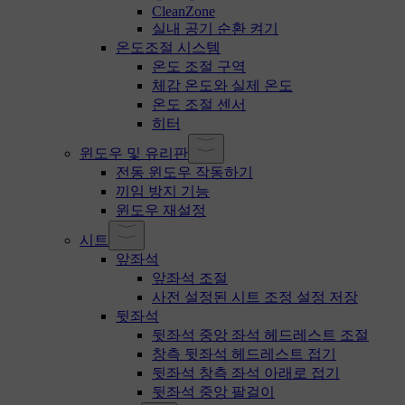
CleanZone
실내 공기 순환 켜기
온도조절 시스템
온도 조절 구역
체감 온도와 실제 온도
온도 조절 센서
히터
윈도우 및 유리판
전동 윈도우 작동하기
끼임 방지 기능
윈도우 재설정
시트
앞좌석
앞좌석 조절
사전 설정된 시트 조정 설정 저장
뒷좌석
뒷좌석 중앙 좌석 헤드레스트 조절
창측 뒷좌석 헤드레스트 접기
뒷좌석 창측 좌석 아래로 접기
뒷좌석 중앙 팔걸이