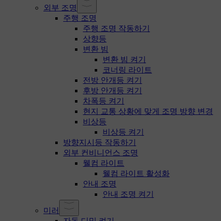
외부 조명
주행 조명
주행 조명 작동하기
상향등
변환 빔
변환 빔 켜기
코너링 라이트
전방 안개등 켜기
후방 안개등 켜기
차폭등 켜기
현지 교통 상황에 맞게 조명 방향 변경
비상등
비상등 켜기
방향지시등 작동하기
외부 컨비니언스 조명
웰컴 라이트
웰컴 라이트 활성화
안내 조명
안내 조명 켜기
미러
자동 디밍 켜기