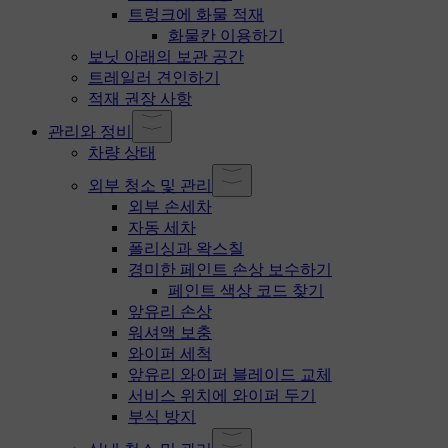
트렁크에 화물 적재
화물칸 이용하기
보닛 아래의 보관 공간
트레일러 견인하기
적재 권장 사항
관리와 정비
차량 상태
외부 청소 및 관리
외부 손세차
자동 세차
폴리싱과 왁스칠
경미한 페인트 손상 보수하기
페인트 색상 코드 찾기
앞유리 손상
워셔액 보충
와이퍼 세척
앞유리 와이퍼 블레이드 교체
서비스 위치에 와이퍼 두기
부식 방지