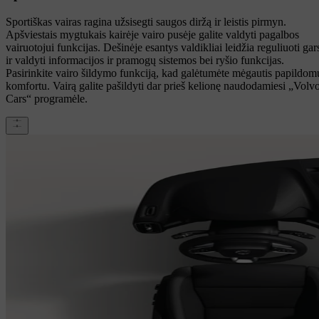
Sportiškas vairas ragina užsisegti saugos diržą ir leistis pirmyn.
Apšviestais mygtukais kairėje vairo pusėje galite valdyti pagalbos
vairuotojui funkcijas. Dešinėje esantys valdikliai leidžia reguliuoti gar
ir valdyti informacijos ir pramogų sistemos bei ryšio funkcijas.
Pasirinkite vairo šildymo funkciją, kad galėtumėte mėgautis papildom
komfortu. Vairą galite pašildyti dar prieš kelionę naudodamiesi „Volv
Cars“ programėle.