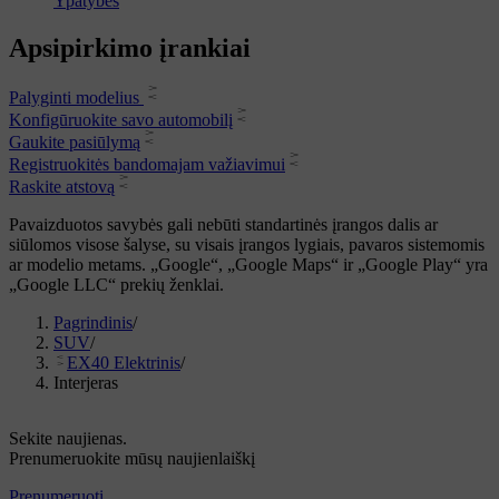
Ypatybės
Apsipirkimo įrankiai
Palyginti modelius
Konfigūruokite savo automobilį
Gaukite pasiūlymą
Registruokitės bandomajam važiavimui
Raskite atstovą
Pavaizduotos savybės gali nebūti standartinės įrangos dalis ar
siūlomos visose šalyse, su visais įrangos lygiais, pavaros sistemomis
ar modelio metams. „Google“, „Google Maps“ ir „Google Play“ yra
„Google LLC“ prekių ženklai.
Pagrindinis
/
SUV
/
EX40 Elektrinis
/
Interjeras