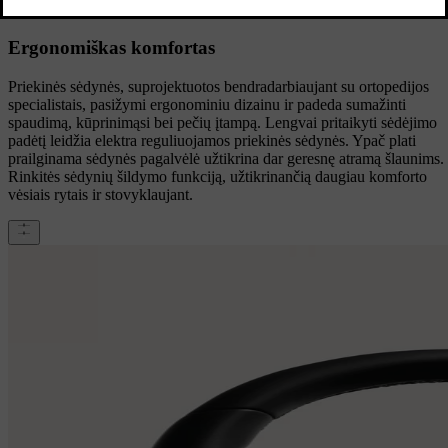
Ergonomiškas komfortas
Ergonomiškas komfortas
Priekinės sėdynės, suprojektuotos bendradarbiaujant su ortopedijos
specialistais, pasižymi ergonominiu dizainu ir padeda sumažinti
spaudimą, kūprinimąsi bei pečių įtampą. Lengvai pritaikyti sėdėjimo
padėtį leidžia elektra reguliuojamos priekinės sėdynės. Ypač plati
prailginama sėdynės pagalvėlė užtikrina dar geresnę atramą šlaunims.
Rinkitės sėdynių šildymo funkciją, užtikrinančią daugiau komforto
vėsiais rytais ir stovyklaujant.