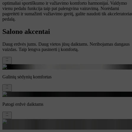
optimaliai sportiškumo ir važiavimo komforto harmonijai. Valdymo
vienu pedalu funkcija taip pat palengvina vairavimą. Norėdami
pagreitėti ir sumažinti važiavimo greitį, galite naudoti tik akceleratoria
pedalą.
Salono akcentai
Daug erdvės jums. Daug vietos jūsų daiktams. Neribojamas dangaus
vaizdas. Taip lengva pasinerti į komfortą.
Galinių sėdynių komfortas
Patogi erdvė daiktams