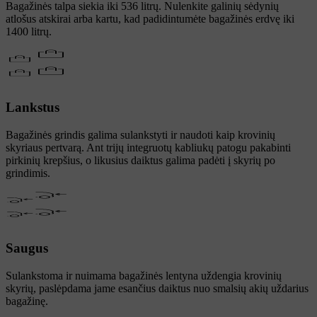
Bagažinės talpa siekia iki 536 litrų. Nulenkite galinių sėdynių
atlošus atskirai arba kartu, kad padidintumėte bagažinės erdvę iki
1400 litrų.
Lankstus
Bagažinės grindis galima sulankstyti ir naudoti kaip krovinių
skyriaus pertvarą. Ant trijų integruotų kabliukų patogu pakabinti
pirkinių krepšius, o likusius daiktus galima padėti į skyrių po
grindimis.
Saugus
Sulankstoma ir nuimama bagažinės lentyna uždengia krovinių
skyrių, paslėpdama jame esančius daiktus nuo smalsių akių uždarius
bagažinę.