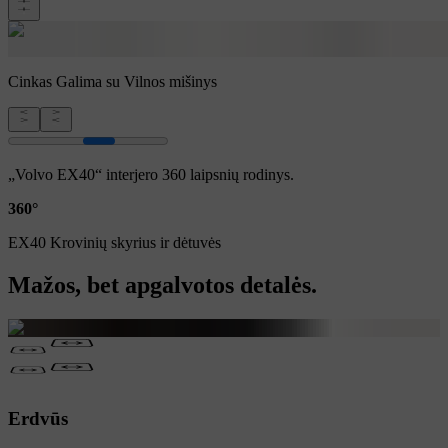
Cinkas
Galima su Vilnos mišinys
„Volvo EX40“ interjero 360 laipsnių rodinys.
360°
EX40 Krovinių skyrius ir dėtuvės
Mažos, bet apgalvotos detalės.
Erdvūs