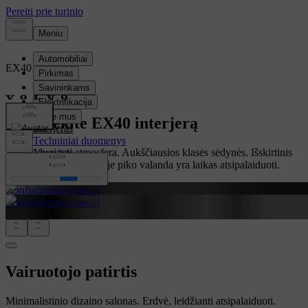
EX40
Elektrinis
Apžvalga
Ištyrinėkite EX40 interjerą
Interjeras
Techniniai duomenys
Atpalaiduojanti atmosfera. Aukščiausios klasės sėdynės. Išskirtinis
Ypatybės
garsas. Šiame visureigyje piko valanda yra laikas atsipalaiduoti.
Konfigūruokite savąjį
Konfigūruokite savąjį
Vairuotojo patirtis
Minimalistinio dizaino salonas. Erdvė, leidžianti atsipalaiduoti.