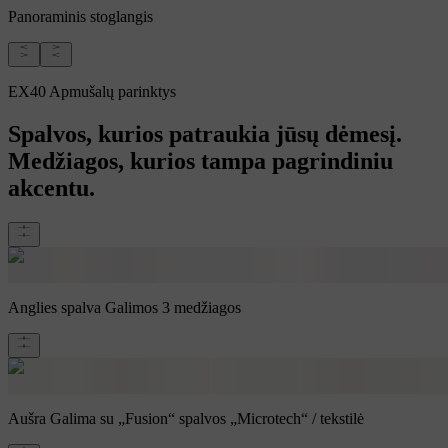
Panoraminis stoglangis
EX40 Apmušalų parinktys
Spalvos, kurios patraukia jūsų dėmesį.
Medžiagos, kurios tampa pagrindiniu
akcentu.
Anglies spalva
Galimos 3 medžiagos
Aušra
Galima su „Fusion“ spalvos „Microtech“ / tekstilė