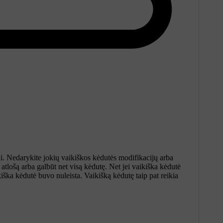
ai. Nedarykite jokių vaikiškos kėdutės modifikacijų arba
 atlošą arba galbūt net visą kėdutę. Net jei vaikiška kėdutė
kiška kėdutė buvo nuleista. Vaikišką kėdutę taip pat reikia