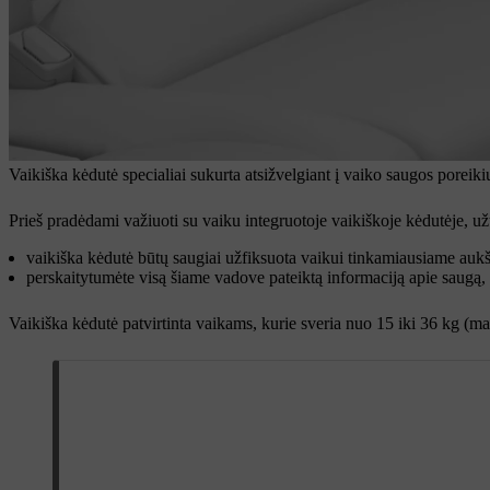
Vaikiška kėdutė specialiai sukurta atsižvelgiant į vaiko saugos poreiki
Prieš pradėdami važiuoti su vaiku integruotoje vaikiškoje kėdutėje, užt
vaikiška kėdutė būtų saugiai užfiksuota vaikui tinkamiausiame aukš
perskaitytumėte visą šiame vadove pateiktą informaciją apie saugą,
Vaikiška kėdutė patvirtinta vaikams, kurie sveria nuo 15 iki 36 kg (m