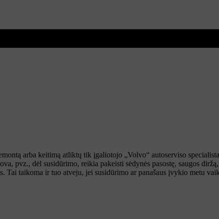
ontą arba keitimą atliktų tik įgaliotojo „Volvo“ autoserviso specialist
ova, pvz., dėl susidūrimo, reikia pakeisti sėdynės pasostę, saugos diržą,
gos. Tai taikoma ir tuo atveju, jei susidūrimo ar panašaus įvykio metu vai