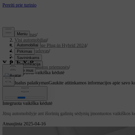
Palaikymas
/
Visi automobiliai
/
XC60 Recharge Plug-in Hybrid 2024
/
Vartotojo vadovas
/
Sauga
/
Vaiko sauga
/
Vaiko apsaugos priemonės
/
Integruota vaikiška kėdutė
Individualus palaikymas
Gaukite atitinkamos informacijos apie savo k
Prisijungti
Integruota vaikiška kėdutė
Jūsų automobilyje ant išorinių galinių sėdynių įmontuotos vaikiškos kėdu
Atnaujinta 2025-04-16