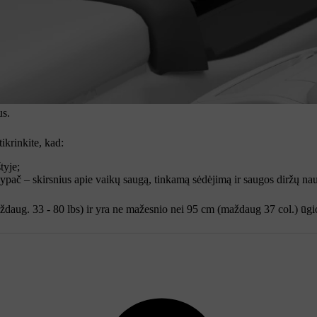
us.
ikrinkite, kad:
tyje;
 ypač – skirsnius apie vaikų saugą, tinkamą sėdėjimą ir saugos diržų na
aždaug. 33 - 80 lbs) ir yra ne mažesnio nei 95 cm (maždaug 37 col.) ūgi