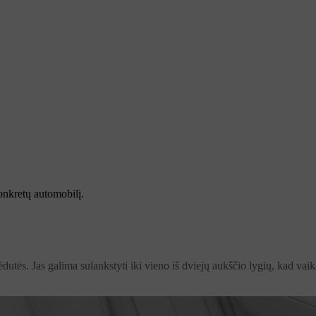
onkretų automobilį.
tės. Jas galima sulankstyti iki vieno iš dviejų aukščio lygių, kad vaikai