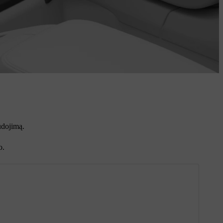
udojimą.
o.