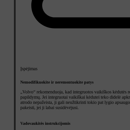
Įspėjimas
Nemodifikuokite ir neremontuokite patys
„Volvo“ rekomenduoja, kad integruotos vaikiškos kėdutės rem
papildymų. Jei integruotai vaikiškai kėdutei teko didelė apkr
atrodo nepažeista, ji gali neužtikrinti tokio pat lygio apsau
pakeisti, jei ji labai susidėvėjusi.
Vadovaukitės instrukcijomis