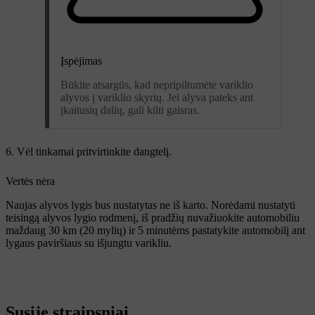
Įspėjimas
Būkite atsargūs, kad nepripiltumėte variklio
alyvos į variklio skyrių. Jei alyva pateks ant
įkaitusių dalių, gali kilti gaisras.
Vėl tinkamai pritvirtinkite dangtelį.
Vertės nėra
Naujas alyvos lygis bus nustatytas ne iš karto. Norėdami nustatyti
teisingą alyvos lygio rodmenį, iš pradžių nuvažiuokite automobiliu
maždaug 30 km (20 mylių) ir 5 minutėms pastatykite automobilį ant
lygaus paviršiaus su išjungtu varikliu.
Susiję straipsniai