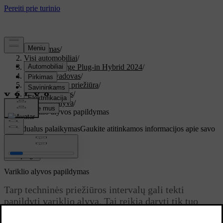
Palaikymas
/
Visi automobiliai
/
XC60 Recharge Plug-in Hybrid 2024
/
Vartotojo vadovas
/
Rūpinimasis ir priežiūra
/
Variklio skyrius
/
Variklio alyva
/
Variklio alyvos papildymas
Individualus palaikymas
Gaukite atitinkamos informacijos apie savo
konkretų automobilį.
Prisijungti
Variklio alyvos papildymas
Tarp techninės priežiūros intervalų gali tekti
papildyti variklio alyvą. Tai reikia daryti tik tuo
atveju, jei vairuotojo ekrane pasirodo pranešimas.