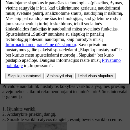
Atnaujinta 2025-04-16
Žemo variklio alyvos slėgio simbolis
Jūsų automobilyje įrengti elektroniniai alyvos lygio jutikliai, kurie
įspėja, jei variklio alyvos lygis yra žemas. Jūsų automobilyje nėra
alyvos matuoklio.
Variklio alyvos lygį galite patikrinti centriniame ekrane, kai
automobilis užvedamas. Reguliariai tikrinkite alyvos lygį.
Privalote naudoti tik nustatytos kokybės variklio alyvą, nes priešingu
atveju nebus taikomi rekomenduojami techninės priežiūros intervalai
ir garantija.
Išjunkite variklį.
Atidarykite priekinį dangtį.
Suraskite variklio alyvos dangtelį, esantį beveik variklio centre.