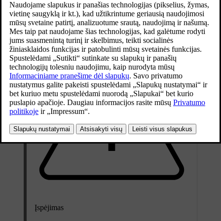
techninės pagalbos tarnybą.
Atnaujinta 2026-02-02
Įspėjimas