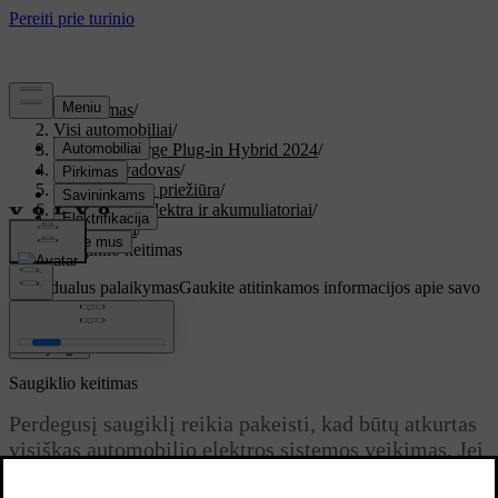
Palaikymas
/
Visi automobiliai
/
XC60 Recharge Plug-in Hybrid 2024
/
Vartotojo vadovas
/
Rūpinimasis ir priežiūra
/
Automobilio elektra ir akumuliatoriai
/
Saugikliai
/
Saugiklio keitimas
Individualus palaikymas
Gaukite atitinkamos informacijos apie savo
konkretų automobilį.
Prisijungti
Saugiklio keitimas
Perdegusį saugiklį reikia pakeisti, kad būtų atkurtas
visiškas automobilio elektros sistemos veikimas. Jei
neaišku, kaip tai padaryti, kreipkitės į „Volvo“