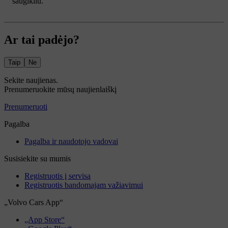
saugikliu.
Ar tai padėjo?
Taip
Ne