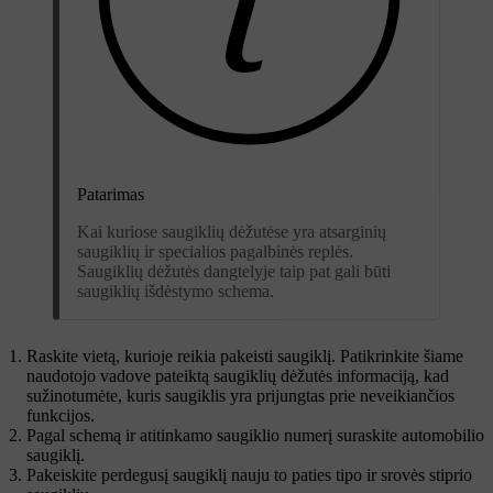
Patarimas
Kai kuriose saugiklių dėžutėse yra atsarginių
saugiklių ir specialios pagalbinės replės.
Saugiklių dėžutės dangtelyje taip pat gali būti
saugiklių išdėstymo schema.
Raskite vietą, kurioje reikia pakeisti saugiklį. Patikrinkite šiame
naudotojo vadove pateiktą saugiklių dėžutės informaciją, kad
sužinotumėte, kuris saugiklis yra prijungtas prie neveikiančios
funkcijos.
Pagal schemą ir atitinkamo saugiklio numerį suraskite automobilio
saugiklį.
Pakeiskite perdegusį saugiklį nauju to paties tipo ir srovės stiprio