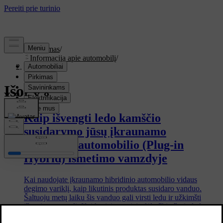
Palaikymas
/
Informacija apie automobilį
/
Išorė
Išorė
Kaip išvengti ledo kamščio
susidarymo jūsų įkraunamo
hibridinio automobilio (Plug-in
Hybrid) išmetimo vamzdyje
Kai naudojate įkraunamo hibridinio automobilio vidaus
degimo variklį, kaip likutinis produktas susidaro vanduo.
Šaltuoju metų laiku šis vanduo gali virsti ledu ir užkimšti
išmetimo vamzdį. Kai kuriais atvejais dėl užkimšusio ledo gali
net nepavykti užvesti automobilio. To išvengti galite