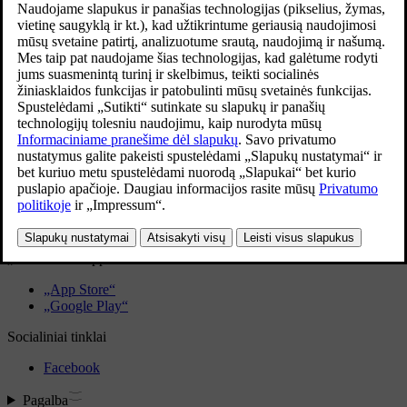
imdamiesi tam tikrų veiksmų.