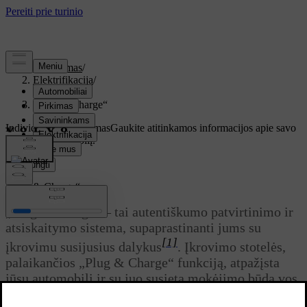
Palaikymas
/
Elektrifikacija
/
Įkrovimas
/
„Plug & Charge“
Individualus palaikymas
Gaukite atitinkamos informacijos apie savo
konkretų automobilį.
Prisijungti
„Plug & Charge“
„Plug & Charge“ – tai autentiškumo patvirtinimo ir
atsiskaitymo sistema, supaprastinanti jums su
[1]
įkrovimu susijusius dalykus
. Įkrovimo stotelės,
palaikančios „Plug & Charge“ funkciją, atpažįsta
jūsų automobilį ir su juo susietą mokėjimo būdą vos
tik prijungiate įkrovimo kabelį prie automobilio. Tai