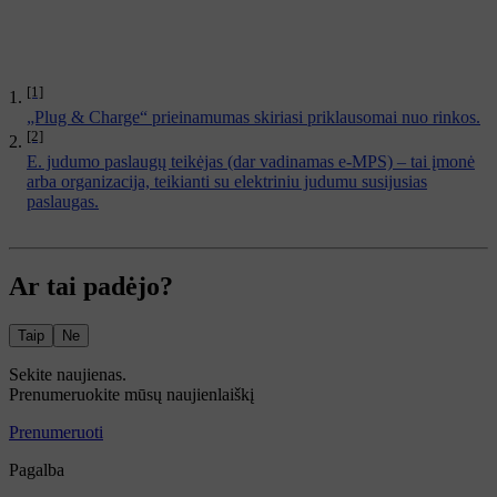
[1]
„Plug & Charge“ prieinamumas skiriasi priklausomai nuo rinkos.
[2]
E. judumo paslaugų teikėjas (dar vadinamas e-MPS) – tai įmonė
arba organizacija, teikianti su elektriniu judumu susijusias
paslaugas.
Ar tai padėjo?
Taip
Ne