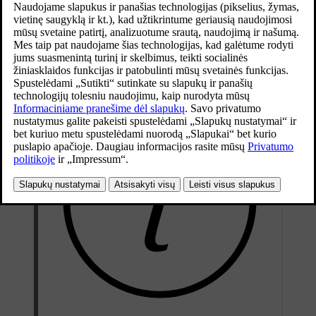
leidžia automatiškai pradėti įkrovimą nenaudojant
papildomų kortelių, programėlių ar kitų
autentifikavimo būdų.
Atnaujinta 2026-04-10