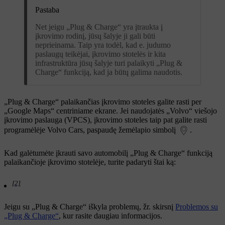
Pastaba
Net jeigu „Plug & Charge“ yra įtraukta į
įkrovimo rodinį, jūsų šalyje ji gali būti
neprieinama. Taip yra todėl, kad e. judumo
paslaugų teikėjai, įkrovimo stotelės ir kita
infrastruktūra jūsų šalyje turi palaikyti „Plug &
Charge“ funkciją, kad ja būtų galima naudotis.
„Plug & Charge“ palaikančias įkrovimo stoteles galite rasti per
„Google Maps“ centriniame ekrane. Jei naudojatės „Volvo“ viešojo
įkrovimo paslauga (VPCS), įkrovimo stoteles taip pat galite rasti
programėlėje Volvo Cars, paspaudę žemėlapio simbolį
.
Kad galėtumėte įkrauti savo automobilį „Plug & Charge“ funkciją
palaikančioje įkrovimo stotelėje, turite padaryti štai ką:
[2]
Jeigu su „Plug & Charge“ iškyla problemų, žr. skirsnį
Problemos su
„Plug & Charge“
, kur rasite daugiau informacijos.