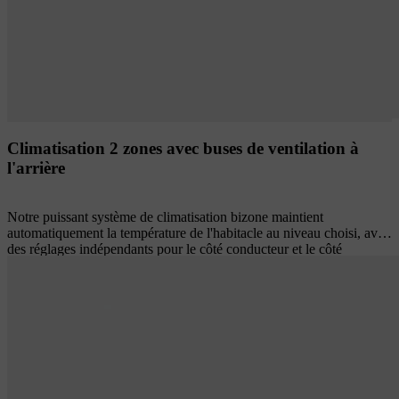
Climatisation 2 zones avec buses de ventilation à
l'arrière
Notre puissant système de climatisation bizone maintient
automatiquement la température de l'habitacle au niveau choisi, avec
des réglages indépendants pour le côté conducteur et le côté
passager. Des sorties d’air dans le plancher et des ouïes d’aération
réglables séparément sur la console entre les sièges arrière assurent
un air d’ambiance agréable pour les sièges arrière, même pendant les
longs trajets. Tous les paramètres de climatisation de l'habitacle
peuvent être facilement réglés à l'aide des commandes intuitives de
l'écran tactile. Un filtre d'habitacle efficace débarrasse l'air entrant de
la poussière, des pollens et autres particules, une précaution
bienvenue si vous-même ou vos passagers souffrez de rhume des
foins ou d'autres allergies.