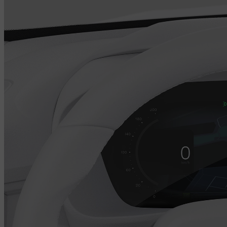
et services Google intégrés, notamment le service Assistant, Google
Maps et le Google Play Store. Dans la partie inférieure de l'écran,
vous disposez d'un accès instantané aux fonctionnalités les plus
couramment utilisées comme les vues de la caméra d'aide au
stationnement et les applications de la voiture. Le format portrait de
cet affichage améliore la vue d'ensemble lorsque vous activez la
navigation. Et, si besoin, vous pouvez facilement réorganiser la
plupart des touches de l'écran tactile en fonction de vos préférences.