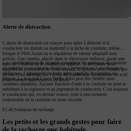
Alerte de distraction
L’alerte de distraction est conçue pour aider à détecter si le
conducteur est distrait ou inattentif à la tâche de conduite, même
lorsque le Pilot Assist ou le régulateur de vitesse adaptatif sont
activés. Une caméra, placée dans le rétroviseur intérieur, garde une
Les caractéristiques de sécurité complètent les pratiques de conduite
trace de l’endroit où le conducteur regarde. Si nécessaire pour
sécuritaires et ne sont pas destinées à permettre ou à encourager la
rappeler au conducteur de rester attentif, le système peut l’alerter par
distraction, l’agressivité ou toute autre conduite dangereuse ou
un son et un message sur l’écran du conducteur. Le système est actif
illégale. La fonction Cross Traffic Alert peut être limitée dans
à des vitesses supérieures à 20 km/h.
certaines situations. Aucune fonction d'aide à la conduite ne peut se
substituer à la vigilance et au jugement du conducteur. C'est toujours
le conducteur qui, en dernier ressort, reste à tout moment
responsable de la conduite en toute sécurité.
EC40 Solutions de recharge
Les petits et les grands gestes pour faire
de la recharge une habitude.