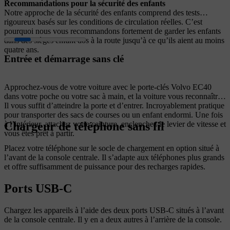
Recommandations pour la sécurité des enfants
Notre approche de la sécurité des enfants comprend des tests
rigoureux basés sur les conditions de circulation réelles. C’est
pourquoi nous vous recommandons fortement de garder les enfants
dans des sièges enfant dos à la route jusqu’à ce qu’ils aient au moins
quatre ans.
Entrée et démarrage sans clé
Approchez-vous de votre voiture avec le porte-clés Volvo EC40
dans votre poche ou votre sac à main, et la voiture vous reconnaîtra.
Il vous suffit d’atteindre la porte et d’entrer. Incroyablement pratique
pour transporter des sacs de courses ou un enfant endormi. Une fois
Chargeur de téléphone sans fil
à l’intérieur, attachez votre ceinture, enclenchez le levier de vitesse et
vous êtes prêt à partir.
Placez votre téléphone sur le socle de chargement en option situé à
l’avant de la console centrale. Il s’adapte aux téléphones plus grands
et offre suffisamment de puissance pour des recharges rapides.
Ports USB-C
Chargez les appareils à l’aide des deux ports USB-C situés à l’avant
de la console centrale. Il y en a deux autres à l’arrière de la console.