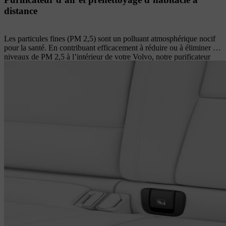
distance
Les particules fines (PM 2,5) sont un polluant atmosphérique nocif
pour la santé. En contribuant efficacement à réduire ou à éliminer les
niveaux de PM 2,5 à l’intérieur de votre Volvo, notre purificateur
d’air contribue de manière significative à un environnement propre
dans l’habitacle. Cette technologie avancée piège ces particules
extrêmement petites dans un filtre et peut empêcher jusqu’à 95 %
d’entre elles de pénétrer dans l’habitacle. Les niveaux de particules
PM 2,5 dans l’habitacle sont surveillés en permanence par un
capteur optique et affichés sur l’écran central. Vous pouvez
également comparer les niveaux de PM 2,5 dans l’habitacle avec
ceux à l’extérieur de la voiture. Grâce à l’application Volvo Cars
app, vous pouvez même pré-purifier l’air de l’habitacle et accéder à
des informations sur la qualité de l’air intérieur avant d’entrer dans la
voiture.