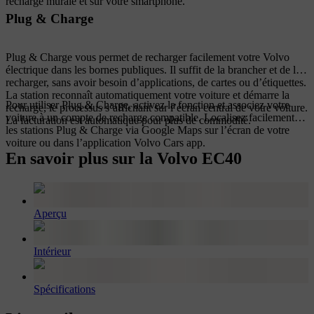
recharge murale et sur votre smartphone.
Plug & Charge
Plug & Charge vous permet de recharger facilement votre Volvo
électrique dans les bornes publiques. Il suffit de la brancher et de la
recharger, sans avoir besoin d’applications, de cartes ou d’étiquettes.
La station reconnaît automatiquement votre voiture et démarre la
Pour utiliser Plug & Charge, activez la fonction et associez votre
recharge, le processus s’affichant sur l’écran central de votre voiture.
voiture à un compte de recharge compatible. Localisez facilement
La facturation est automatique pour plus de commodité.
les stations Plug & Charge via Google Maps sur l’écran de votre
voiture ou dans l’application Volvo Cars app.
En savoir plus sur la Volvo EC40
Aperçu
Intérieur
Spécifications