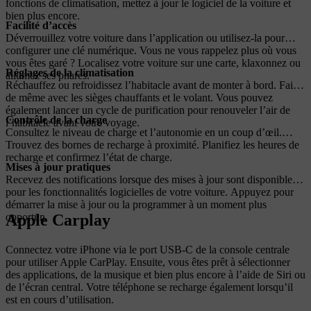
fonctions de climatisation, mettez à jour le logiciel de la voiture et
bien plus encore.
Facilité d’accès
Déverrouillez votre voiture dans l’application ou utilisez-la pour
configurer une clé numérique. Vous ne vous rappelez plus où vous
vous êtes garé ? Localisez votre voiture sur une carte, klaxonnez ou
Réglages de la climatisation
allumez ses phares.
Réchauffez ou refroidissez l’habitacle avant de monter à bord. Faites
de même avec les sièges chauffants et le volant. Vous pouvez
également lancer un cycle de purification pour renouveler l’air de
Contrôle de la charge
l’habitacle avant votre voyage.
Consultez le niveau de charge et l’autonomie en un coup d’œil.
Trouvez des bornes de recharge à proximité. Planifiez les heures de
recharge et confirmez l’état de charge.
Mises à jour pratiques
Recevez des notifications lorsque des mises à jour sont disponibles
pour les fonctionnalités logicielles de votre voiture. Appuyez pour
démarrer la mise à jour ou la programmer à un moment plus
Apple Carplay
opportun.
Connectez votre iPhone via le port USB-C de la console centrale
pour utiliser Apple CarPlay. Ensuite, vous êtes prêt à sélectionner
des applications, de la musique et bien plus encore à l’aide de Siri ou
de l’écran central. Votre téléphone se recharge également lorsqu’il
est en cours d’utilisation.