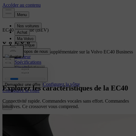
EC40
Électrique (BEV)
Aperçu
Bénéficiez d'une remise supplémentaire sur la Volvo EC40 Business
Intérieur
Edition.
Spécifications
En savoir plus
Caractéristiques
Configurez la vôtre
Demandez une offre
Explorez les caractéristiques de la EC40
Configurez la vôtre
Connectivité rapide. Commandes vocales sans effort. Commandes
intuitives. Ce crossover vous comprend.