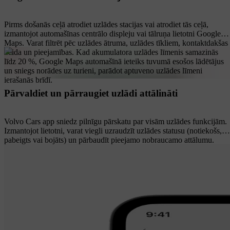
Pirms došanās ceļā atrodiet uzlādes stacijas vai atrodiet tās ceļā,
izmantojot automašīnas centrālo displeju vai tālruņa lietotni Google
Maps. Varat filtrēt pēc uzlādes ātruma, uzlādes tīkliem, kontaktdakšas
veida un pieejamības. Kad akumulatora uzlādes līmenis samazinās
līdz 20 %, Google Maps automašīnā ieteiks tuvumā esošos lādētājus
un sniegs norādes uz turieni, parādot aptuveno uzlādes līmeni
ierašanās brīdī.
Pārvaldiet un pārraugiet uzlādi attālināti
Volvo Cars app sniedz pilnīgu pārskatu par visām uzlādes funkcijām.
Izmantojot lietotni, varat viegli uzraudzīt uzlādes statusu (notiekošs,
pabeigts vai bojāts) un pārbaudīt pieejamo nobraucamo attālumu.
Varat arī kontrolēt sava Volvo Wallbox uzlādes ātrumu un iestatīt
vēlamo uzlādes grafiku.