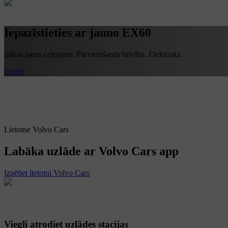
Iepazīstieties ar jauno EX60
Sākas jauns ceļojums. Pārvietošanās brīvība. Elektrisks.
Izpētīt
Lietotne Volvo Cars
Labāka uzlāde ar Volvo Cars app
Izpētiet lietotni Volvo Cars
Viegli atrodiet uzlādes stacijas