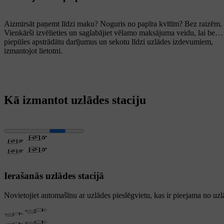
Aizmirsāt paņemt līdzi maku? Noguris no papīra kvītīm? Bez raizēm.
Vienkārši izvēlieties un saglabājiet vēlamo maksājuma veidu, lai bez
piepūles apstrādātu darījumus un sekotu līdzi uzlādes izdevumiem,
izmantojot lietotni.
Kā izmantot uzlādes staciju
Ierašanās uzlādes stacijā
Novietojiet automašīnu ar uzlādes pieslēgvietu, kas ir pieejama no uz