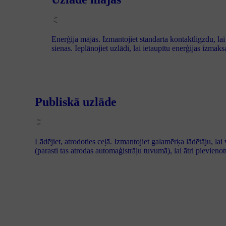
Enerģija mājās. Izmantojiet standarta kontaktligzdu, 
sienas. Ieplānojiet uzlādi, lai ietaupītu enerģijas izmaks
Publiskā uzlāde
Lādējiet, atrodoties ceļā. Izmantojiet galamērķa lādētāju, lai
(parasti tas atrodas automaģistrāļu tuvumā), lai ātri pievien