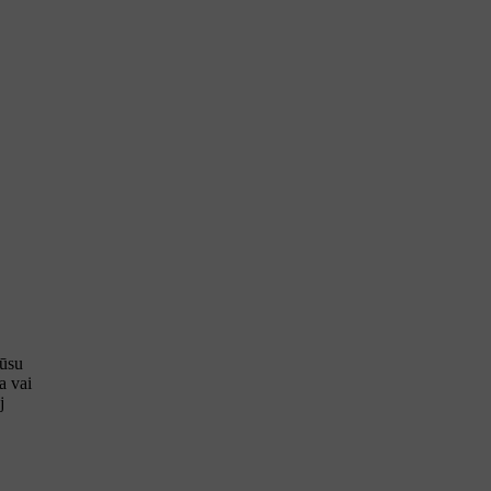
jūsu
a vai
j