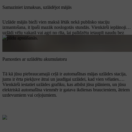
Samaziniet izmaksas, uzlādējot mājās
Uzlāde mājās bieži vien maksā lētāk nekā publisko staciju
izmantošana, it īpaši mazāk noslogotās stundās. Vienkārši ieplānojiet
uzlādi vēlu vakarā vai agri no rīta, lai palīdzētu ietaupīt naudu bez
papildu apstāšanās.
Pamosties ar uzlādētu akumulatoru
Tā kā jūsu piebraucamajā ceļā ir automašīnas mājas uzlādes stacija,
jums ir ērta piekļuve ātrai un jaudīgai uzlādei, kad vien vēlaties.
Vienkārši iestatiet uzlādes grafiku, kas atbilst jūsu plāniem, un jūsu
elektriskā automašīna vienmēr ir gatava ikdienas braucieniem, ātriem
uzdevumiem vai ceļojumiem.