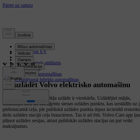
Elektrifikācija
Kā darbojas EV
Uzlāde
Nobraucamais attālums
Akumulators
Elektriskās automašīnas
Uzlādējamā hibrīda automašīnas
Kā uzlādēt Volvo elektrisko automašīnu
Elektrisko transportlīdzekļu uzlāde ir vienkārša. Uzlādējiet mājās,
izmantojot ātru un inteliģentu sienas uzlādes punktu, kas uzstādīts uz 
piebraucamā ceļa, pie publiskā uzlādes punkta ārpus iecienītā restorān
ātrās uzlādes stacijā ceļa braucienos. Tas ir arī ērti. Volvo Cars app ļau
plānot uzlādes sesijas, atrast publiskās uzlādes stacijas un pat veikt
maksājumus.