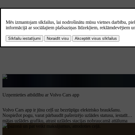
Uzlāde
Pārskats
Uzlāde mājās
Publiskā uzlāde
Uzņemieties atbildību ar Volvo Cars app
Volvo Cars app ir jūsu ceļš uz bezrūpīgu elektrisko braukšanu.
Nospiežot pogu, varat pārbaudīt pašreizējo uzlādes statusu, iestatīt
mājas uzlādes grafiku, atrast uzlādes stacijas nobraucamā attāluma
diapazonā un pat veikt maksājumus, atrodoties ceļā.