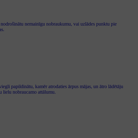
lai nodrošinātu nemainīgu nobraukumu, vai uzlādes punktu pie
as.
 viegli papildinātu, kamēr atrodaties ārpus mājas, un ātro lādētāju
otu lielu nobraucamo attālumu.