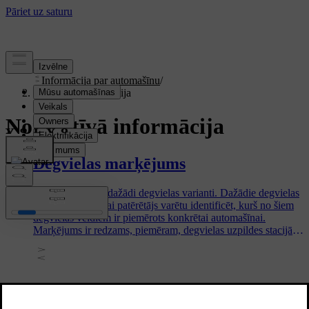
Atbalsts
/
Informācija par automašīnu
/
Normatīvā informācija
Normatīvā informācija
Degvielas marķējums
Tirgū ir pieejami dažādi degvielas varianti. Dažādie degvielas
veidi ir marķēti, lai patērētājs varētu identificēt, kurš no šiem
degvielas veidiem ir piemērots konkrētai automašīnai.
Marķējums ir redzams, piemēram, degvielas uzpildes stacijās,
kā arī jūsu automašīnā, un tas var noderēt, iepildot automašīnā
degvielu.
Volvo bērnu drošības sistēmu tipu
saraksti