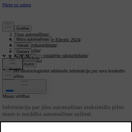
Atbalsts
/
Visas automašīnas
/
XC40 Recharge Pure Electric 2024
/
Lietotāja rokasgrāmata
/
Specifikācijas
/
Automašīnas vispārējie raksturlielumi
/
Masas vērtības
Pielāgots atbalsts
Iegūstiet atbilstošu informāciju par savu konkrēto
automašīnu.
Pierakstīties
Masas vērtības
Informācija par jūsu automašīnas maksimālo pilno
masu ir norādīta automašīnas uzlīmē.
Atjaunināts 01.08.2025