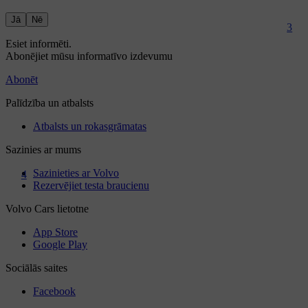
Jā
Nē
3
4