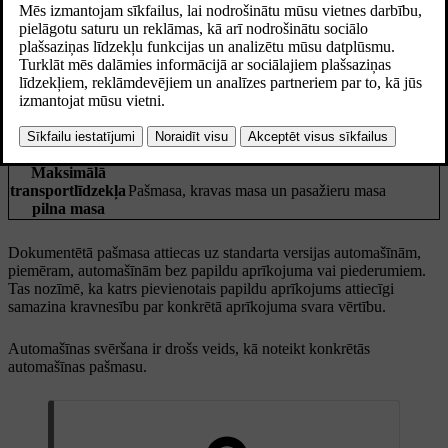
Masas jēdzieni
Automašīnas masa, ieskaitot vadītāju, visas eļļas,
šķidrumus un standarta aprīkojumu. Tā neietver
Pašmasa
pasažierus, kravu, papildu aprīkojumu vai slodzi
uz sakabes āķa lodi, ja ir pievienota piekabe.
Maksimālā
Transportlīdzekļa pilna masa, no kuras atņemta
pieļaujamā
pašmasa
slodze
Maksimālā
transportlīdzekļa
Pašmasa, kravas masa un pasažieru masa
pilna masa
Dokumentētā pašmasa attiecas uz standarta versijas automašīnām,
piemēram, automašīnām bez papildu aprīkojuma vai piederumiem.
Tas nozīmē, ka katrs pievienotais papildu aprīkojums attiecīgi
samazina kravnesību par konkrētā aprīkojuma svara vērtību.
Automašīnas svēršana ir drošs veids, kā noteikt konkrētās
automašīnas pašmasu.