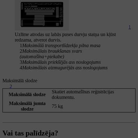
1
Uzlīme atrodas uz labās puses durvju statņa un kļūst
redzama, atverot durvis.
1
Maksimālā transportlīdzekļa pilna masa
2
Maksimālais braukšanas svars
(automašīna+piekabe)
3
Maksimālais priekšējās ass noslogojums
4
Maksimālais aizmugurējās ass noslogojums
Maksimālā slodze
2
Skatiet automašīnas reģistrācijas
Maksimālā slodze
dokumentu.
Maksimālā jumta
75 kg
slodze
Vai tas palīdzēja?