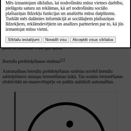
nu reģeneratīvo bremzēšanu, vai berzes bremzes. Nospiežot bremžu
pedāli viegli, tiek aktivizēta reģeneratīvā bremzēšana, bet, bremzējot
spēcīgāk, tiek ieslēgtas berzes bremzes.
[1]
Elektroniski kontrolēta bremzēšana
Kājas bremzi kontrolē elektroniski. Tā kā bremzēšanas spēks tiek
pārvadīts elektroniski, nevis fiziski, no bremzēm uz pedāli netiek
pārnesti dabiskās reakcijas spēki.
[2]
Bremžu pretbloķēšanas sistēma
Automašīnas bremžu pretbloķēšanas sistēma novērš bremžu
sabloķēšanos straujas bremzēšanas laikā. Tas uzlabo bremzēšanas
efektivitāti un manevrētspēju un palīdz stabilizēt automašīnu.