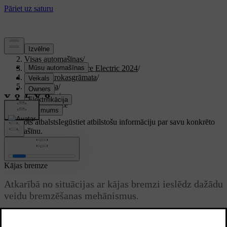
Atbalsts
/
Visas automašīnas
/
XC40 Recharge Pure Electric 2024
/
Lietotāja rokasgrāmata
/
Braukšana
/
Bremzes
/
Kājas bremze
Pielāgots atbalsts
Iegūstiet atbilstošu informāciju par savu konkrēto
automašīnu.
Pierakstīties
Kājas bremze
Atkarībā no situācijas ar kājas bremzi ieslēdz dažādu
veidu bremzēšanas mehānismus.
Atjaunināts 16.04.2025
Atkarībā no tā, cik stipri nospiežat pedāli, ar kājas bremzi ieslēdz vai