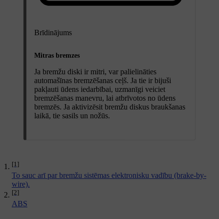
Brīdinājums
Mitras bremzes
Ja bremžu diski ir mitri, var palielināties
automašīnas bremzēšanas ceļš. Ja tie ir bijuši
pakļauti ūdens iedarbībai, uzmanīgi veiciet
bremzēšanas manevru, lai atbrīvotos no ūdens
bremzēs. Ja aktivizēsit bremžu diskus braukšanas
laikā, tie sasils un nožūs.
[1]
To sauc arī par bremžu sistēmas elektronisku vadību (brake-by-
wire).
[2]
ABS