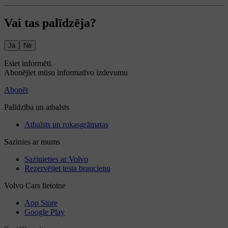
Vai tas palīdzēja?
Jā
Nē