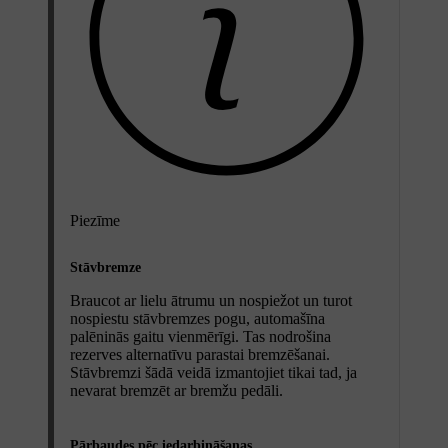
Piezīme
Stāvbremze
Braucot ar lielu ātrumu un nospiežot un turot
nospiestu stāvbremzes pogu, automašīna
palēninās gaitu vienmērīgi. Tas nodrošina
rezerves alternatīvu parastai bremzēšanai.
Stāvbremzi šādā veidā izmantojiet tikai tad, ja
nevarat bremzēt ar bremžu pedāli.
Pārbaudes pēc iedarbināšanas