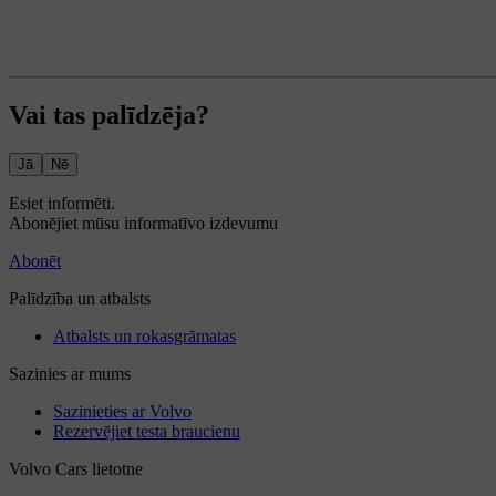
Vai tas palīdzēja?
Jā
Nē