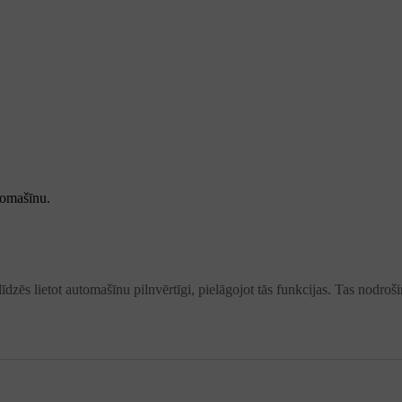
tomašīnu.
īdzēs lietot automašīnu pilnvērtīgi, pielāgojot tās funkcijas. Tas nodro