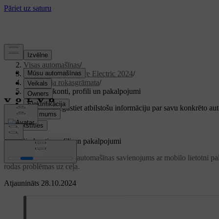
Atbalsts
/
Visas automašīnas
/
XC40 Recharge Pure Electric 2024
/
Lietotāja rokasgrāmata
/
Lietotāju konti, profili un pakalpojumi
Pielāgots atbalsts
Iegūstiet atbilstošu informāciju par savu konkrēto au
Pierakstīties
Lietotāju konti, profili un pakalpojumi
Profilu izmantošana un automašīnas savienojums ar mobilo lietotni pal
rodas problēmas uz ceļa.
Atjaunināts 28.10.2024