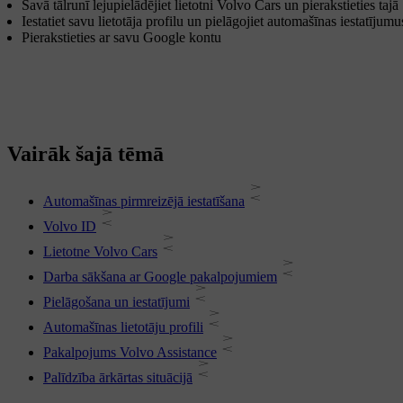
Savā tālrunī lejupielādējiet lietotni Volvo Cars un pierakstieties tajā
Iestatiet savu lietotāja profilu un pielāgojiet automašīnas iestatīj
Pierakstieties ar savu Google kontu
Vairāk šajā tēmā
Automašīnas pirmreizējā iestatīšana
Volvo ID
Lietotne Volvo Cars
Darba sākšana ar Google pakalpojumiem
Pielāgošana un iestatījumi
Automašīnas lietotāju profili
Pakalpojums Volvo Assistance
Palīdzība ārkārtas situācijā