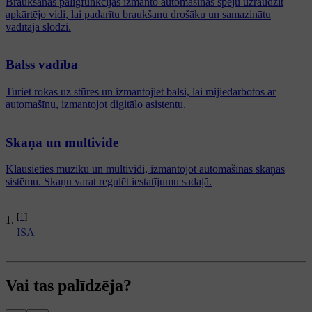
Braukšanas palīgfunkcijas izmanto automašīnas spēju uzraudzīt
apkārtējo vidi, lai padarītu braukšanu drošāku un samazinātu
vadītāja slodzi.
Balss vadība
Turiet rokas uz stūres un izmantojiet balsi, lai mijiedarbotos ar
automašīnu, izmantojot digitālo asistentu.
Skaņa un multivide
Klausieties mūziku un multividi, izmantojot automašīnas skaņas
sistēmu. Skaņu varat regulēt iestatījumu sadaļā.
[1]
ISA
Vai tas palīdzēja?