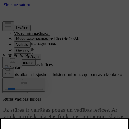
Atbalsts
/
Visas automašīnas
/
XC40 Recharge Pure Electric 2024
/
Lietotāja rokasgrāmata
/
Braukšana
/
Stūrēšana
/
Stūre
/
Stūres vadības ierīces
Pielāgots atbalsts
Iegūstiet atbilstošu informāciju par savu konkrēto
automašīnu.
Pierakstīties
Stūres vadības ierīces
Uz stūres ir vairākas pogas un vadības ierīces. Ar
tām kontrolē konkrētas funkcijas, piemēram, skaņas
signālu, kā arī noteiktus iestatījumus, pielāgojumus