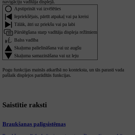
navigāciju vadītāja displejā.
Apstiprināt vai izvēlēties
Iepriekšējais, pārtīt atpakaļ vai pa kreisi
Tālāk, ātri uz priekšu vai pa labi
Pārslēgšana starp vadītāja displeja režīmiem
Balss vadība
Skaļuma palielināšana vai uz augšu
Skaļuma samazināšana vai uz leju
Pogu funkcijas mainās atkarībā no konteksta, un tās parasti vada
pašlaik displejos parādītās funkcijas.
Saistītie raksti
Braukšanas palīgsistēmas