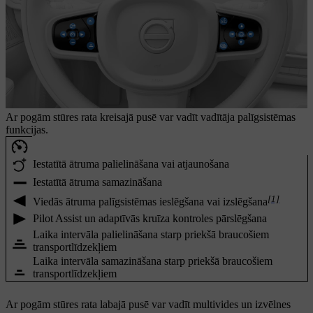
Ar pogām stūres rata kreisajā pusē var vadīt vadītāja palīgsistēmas
funkcijas.
Iestatītā ātruma palielināšana vai atjaunošana
Iestatītā ātruma samazināšana
[1]
Viedās ātruma palīgsistēmas ieslēgšana vai izslēgšana
Pilot Assist un adaptīvās kruīza kontroles pārslēgšana
Laika intervāla palielināšana starp priekšā braucošiem
transportlīdzekļiem
Laika intervāla samazināšana starp priekšā braucošiem
transportlīdzekļiem
Ar pogām stūres rata labajā pusē var vadīt multivides un izvēlnes