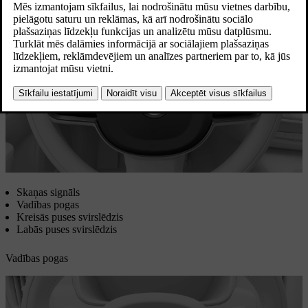
un vadītāja displejā parādīto informāciju.
Atjaunināts 01.08.2025
Skaņas signāls
Vadības pogas
Kreisās puses svirslēdzis
Labās puses svirslēdzis
Vadības pogas