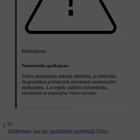
Brīdinājums
Neautorizēts aprīkojums
Volvo neuzņemas nekādu atbildību, ja iebūvētās
diagnostikas portam tiek pievienots neautorizēts
aprīkojums. Lai iegūtu plašāku informāciju,
sazinieties ar autorizētu Volvo servisu.
[1]
Aprīkojums, kas nav apstiprināts uzņēmumā Volvo.