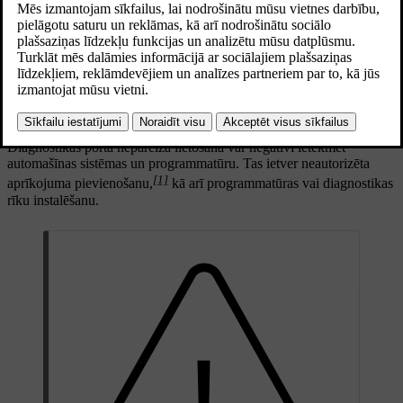
kas nav autorizēts uzņēmumā Volvo.
Atjaunināts 28.10.2024
Diagnostikas ports atbilst OBDII tipam.
Diagnostikas ports atrodas instrumentu paneļa apakšā blakus dzinēja
pārsega pacelšanas svirai.
Diagnostikas porta nepareiza lietošana var negatīvi ietekmēt
automašīnas sistēmas un programmatūru. Tas ietver neautorizēta
[1]
aprīkojuma pievienošanu,
kā arī programmatūras vai diagnostikas
rīku instalēšanu.