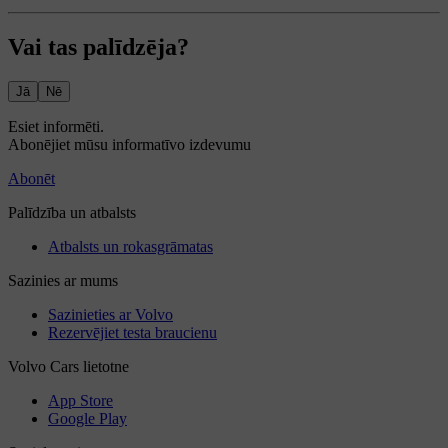
Vai tas palīdzēja?
Jā
Nē