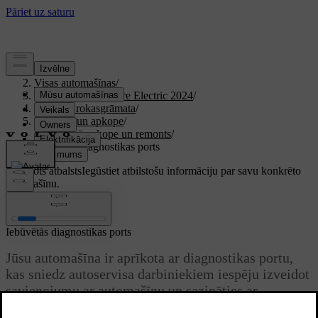
Atbalsts
/
Visas automašīnas
/
XC40 Recharge Pure Electric 2024
/
Lietotāja rokasgrāmata
/
Kopšana un apkope
/
Tehniskā apkope un remonts
/
Iebūvētās diagnostikas ports
Pielāgots atbalsts
Iegūstiet atbilstošu informāciju par savu konkrēto
automašīnu.
Pierakstīties
Iebūvētās diagnostikas ports
Jūsu automašīna ir aprīkota ar diagnostikas portu,
kas sniedz autoservisa darbiniekiem iespēju izveidot
savienojumu ar automašīnu un sazināties ar
automašīnas sistēmām. Nepievienojiet aprīkojumu,