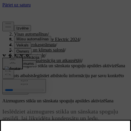
Atbalsts
/
Visas automašīnas
/
XC40 Recharge Pure Electric 2024
/
Lietotāja rokasgrāmata
/
Komforts un klimats salonā
/
Klimata kontrole
/
Ledus, kondensācija un atkausētāji
/
Aizmugures stikla un sānskata spoguļu apsildes aktivizēšana
Pielāgots atbalsts
Iegūstiet atbilstošu informāciju par savu konkrēto
automašīnu.
Pierakstīties
Aizmugures stikla un sānskata spoguļu apsildes aktivizēšana
Ieslēdziet aizmugures stikla un sānskata spoguļu
apsildi, lai likvidētu kondensātu un ledu.
Atjaunināts 15.02.2025