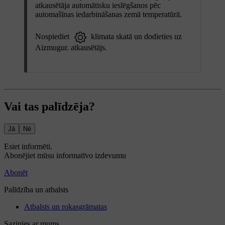
atkausētāja automātisku ieslēgšanos pēc
automašīnas iedarbināšanas zemā temperatūrā.
Nospiediet
klimata skatā un dodieties uz
Aizmugur. atkausētājs
.
Vai tas palīdzēja?
Jā
Nē