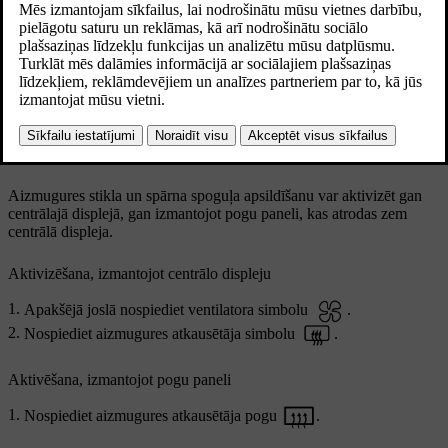
Aizmugures stikla atkausēšanas poga, kas atrodas pogu
panelī zem centrālā displeja
Aizmugures stikla un spārna spoguļa apsildīšanu var aktivizēt gan
centrālajā displejā, gan izmantojot pogu paneli, kas atrodas zem
centrālā displeja.
Aktivizēšana, izmantojot centrālo displeju
Apakšējā joslā nospiediet ventilatora simbolu
.
Nospiediet aizmugures atkausētāja simbolu
.
Aktivēšana, izmantojot pogu paneli
Nospiediet aizmugures atkausētāja pogu
.