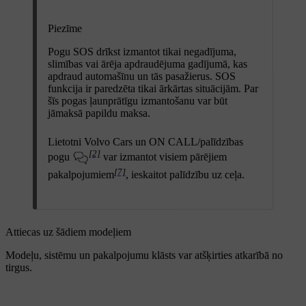
Piezīme
Pogu
SOS
drīkst izmantot tikai negadījuma,
slimības vai ārēja apdraudējuma gadījumā, kas
apdraud automašīnu un tās pasažierus. SOS
funkcija ir paredzēta tikai ārkārtas situācijām. Par
šīs pogas ļaunprātīgu izmantošanu var būt
jāmaksā papildu maksa.
Lietotni Volvo Cars un
ON CALL
/palīdzības
[2]
pogu
var izmantot visiem pārējiem
[7]
pakalpojumiem
, ieskaitot palīdzību uz ceļa.
Attiecas uz šādiem modeļiem
Modeļu, sistēmu un pakalpojumu klāsts var atšķirties atkarībā no
tirgus.