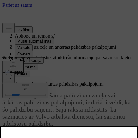
Atbalsts
/
Apkope un remonts
/
Palīdzība uz ceļa
/
Palīdzība uz ceļa un ārkārtas palīdzības pakalpojumi
Pielāgots atbalsts
Iegūstiet atbilstošu informāciju par savu konkrēto
automašīnu.
Pierakstīties
Palīdzība uz ceļa un ārkārtas palīdzības pakalpojumi
Ja jums ir nepieciešama palīdzība uz ceļa vai
ārkārtas palīdzības pakalpojumi, ir dažādi veidi, kā
šo palīdzību saņemt. Šajā rakstā izklāstīts, kā
sazināties ar Volvo atbalsta dienestu, lai saņemtu
atbilstošu palīdzību.
Atjaunināts 13.12.2024