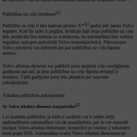
[5]
Palīdzības uz ceļa izmaksas
[6]
Palīdzība uz ceļa ir bez maksas pirmos X*
gadus pēc jauna Volvo
iegādes. Kad šis laiks ir pagājis, lielākajā daļā tirgu palīdzība uz ceļa
tiek piedāvāta bez maksas ar noteikumu, ka automašīnai tiek veiktas
regulāras apkopes autorizētā Volvo remontdarbnīcā. Pilnvarotais
Volvo pārstāvis var informēt jūs par palīdzības uz ceļa līguma
statusu.
Volvo atbalsta dienests var palīdzēt jums turpināt ceļu sarežģījumu
gadījumā pat tad, ja jūsu palīdzības uz ceļa līguma termiņš ir
beidzies. Tādā gadījumā jums būs jāmaksā par saņemto
pakalpojumu.
Ārkārtas palīdzības pakalpojumi
[7]
Ar Volvo atbalsta dienesta starpniecību
Lai izsauktu palīdzību, ja kāds ir saslimis vai ir radies ārējs
apdraudējums automašīnai vai tās pasažieriem, par to var manuāli
paziņot Volvo atbalsta dienestam, nospiežot un vismaz
2 sekundes
turot pogu
SOS
. Automašīna zvana Volvo atbalsta dienestam un