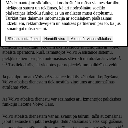
Palīdzība uz ceļa
Lai saņemtu Volvo palīdzību uz ceļa, ir nepieciešams pakalpojums
[1]
Volvo Assistance
.
[2]
Nospiežot
ON CALL
/palīdzības pogu
jumtā
un turot vismaz
2 sekundes
, tiek izveidots balss savienojums starp Volvo atbalsta
dienestu un vadītāju. Pēc tam tiks izveidots savienojums ar Volvo
atbalsta operatoru, kurš, izmantojot Volvo Assistance sistēmu,
[3]
piekļūs datiem par jūsu automašīnas stāvokli un atrašanās vietu
.
[4]
Tas tiek darīts, lai vienotos par nepieciešamo palīdzības veidu.
Ja pakalpojumam Volvo Assistance ir aktivizēta datu kopīgošana,
Volvo atbalsta dienestam tiek nosūtīts ziņojums ar automašīnas
atrašanās vietu.
Ar Volvo atbalsta dienestu var sazināties arī, izmantojot palīdzības
funkciju lietotnē Volvo Cars.
Volvo atbalsta dienestam var arī zvanīt pa tālruni, taču automašīnai
jābūt tiešsaistē un jābūt ieslēgtai datu / atrašanās vietas kopīgošanai,
[3]
lai operators varētu skatīt automašīnas statusu un atrašanās vietu.