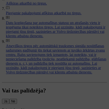
Atšķiras atkarībā no tirgus.
[7]
Pieejamie pakalpojumi atšķiras atkarībā no tirgus.
[8]
Datu kopīgošana par automašīnas statusu un atrašanās vietu ir
iespējama tikai noteiktos tirgos. Lai uzzinātu, kādi pakalpojumi ir
pieejami jūsu tirgū, sazinieties ar Volvo tirdzniecības pārstāvi vai
klientu atbalsta dienestu.
[9]
Atsevišķos tirgos pēc automātiskā trauksmes signāla nosūtīšanas
sadursmes gadījumā jūs tiekat savienots ar tuvāko ārkārtas zvanu
centru. Balss savienojums tiek izmantots, lai noteiktu, vai ir
nepieciešama palīdzība (policija, neatliekamā palīdzība, glābšanas
dienests u. c.), un palīdzība tiek nosūtīta uz automašīnu. Lai
uzzinātu, kādi pakalpojumi ir pieejami jūsu tirgū, sazinieties ar
Volvo tirdzniecības pārstāvi vai klientu atbalsta dienestu.
Vai tas palīdzēja?
Jā
Nē