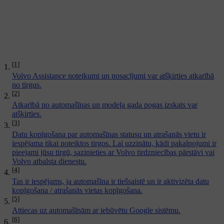
[1]
Volvo Assistance noteikumi un nosacījumi var atšķirties atkarībā
no tirgus.
[2]
Atkarībā no automašīnas un modeļa gada pogas izskats var
atšķirties.
[3]
Datu kopīgošana par automašīnas statusu un atrašanās vietu ir
iespējama tikai noteiktos tirgos. Lai uzzinātu, kādi pakalpojumi ir
pieejami jūsu tirgū, sazinieties ar Volvo tirdzniecības pārstāvi vai
Volvo atbalsta dienestu.
[4]
Tas ir iespējams, ja automašīna ir tiešsaistē un ir aktivizēta datu
kopīgošana / atrašanās vietas kopīgošana.
[5]
Attiecas uz automašīnām ar iebūvētu Google sistēmu.
[6]